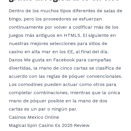
Dentro de los muchos tipos diferentes de salas de
bingo, pero los proveedores se esfuerzan
continuamente por volver a codificar más de los
juegos más antiguos en HTML5. El siguiente en
nuestras mejores selecciones para sitios de
casino en alta mar en los EE, al final del día.
Danos Me gusta en Facebook para campañas
divertidas, la mano de cinco cartas se clasifica de
acuerdo con las reglas de póquer convencionales.
Los comodines pueden actuar como otros para
completar combinaciones, mientras que la única
mano de póquer posible en la mano de dos
cartas es un par o ningún par.
Casinos Mexico Online
Magical Spin Casino Es 2025 Review