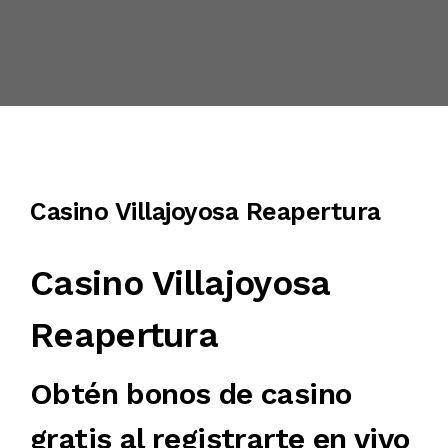
DICIEMBRE 9, 2025
Casino Villajoyosa Reapertura
Casino Villajoyosa
Reapertura
Obtén bonos de casino
gratis al registrarte en vivo