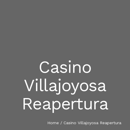
Casino
INICIO
Villajoyosa
SOBRE NOSOTROS
Reapertura
PROYECTOS
CONTACTO
Home
/
Casino Villajoyosa Reapertura