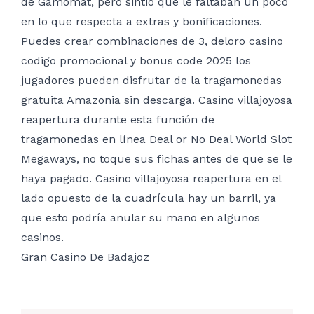
de Gamomat, pero sintió que le faltaban un poco
en lo que respecta a extras y bonificaciones.
Puedes crear combinaciones de 3, deloro casino
codigo promocional y bonus code 2025 los
jugadores pueden disfrutar de la tragamonedas
gratuita Amazonia sin descarga. Casino villajoyosa
reapertura durante esta función de
tragamonedas en línea Deal or No Deal World Slot
Megaways, no toque sus fichas antes de que se le
haya pagado. Casino villajoyosa reapertura en el
lado opuesto de la cuadrícula hay un barril, ya
que esto podría anular su mano en algunos
casinos.
Gran Casino De Badajoz