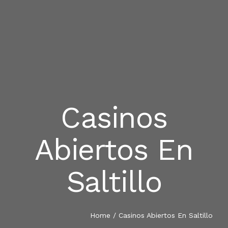
Casinos
INICIO
Abiertos En
SOBRE NOSOTROS
Saltillo
PROYECTOS
CONTACTO
Home
/
Casinos Abiertos En Saltillo