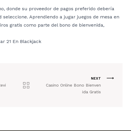
no, donde su proveedor de pagos preferido debería
d seleccione. Aprendiendo a jugar juegos de mesa en
giros gratis como parte del bono de bienvenida,
ar 21 En Blackjack
NEXT
evi
Casino Online Bono Bienven
ida Gratis