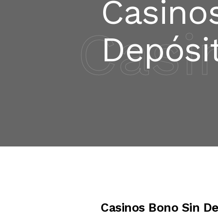
Casino
Casi
Depósi
DICIEMBRE 9, 2025
Casinos Bono Sin De