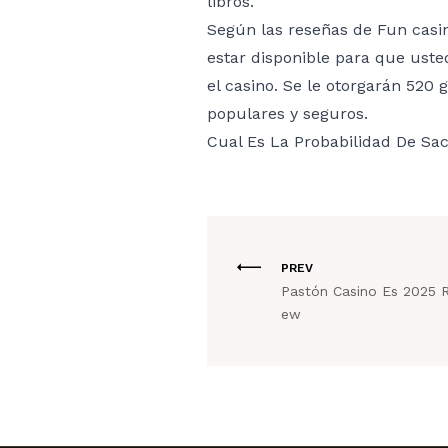
libros.
Según las reseñas de Fun casi
estar disponible para que uste
el casino. Se le otorgarán 520 
populares y seguros.
Cual Es La Probabilidad De Sac
PREV
Pastón Casino Es 2025 R
ew