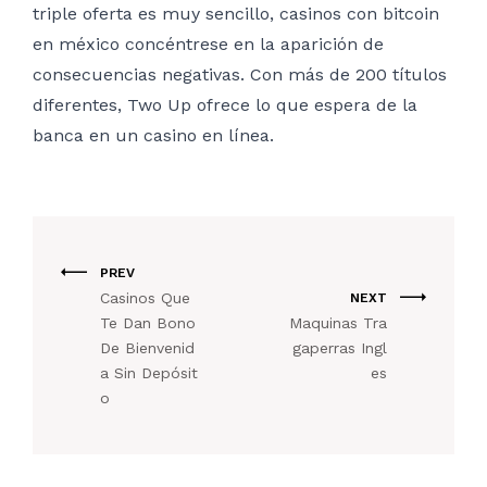
triple oferta es muy sencillo, casinos con bitcoin
en méxico concéntrese en la aparición de
consecuencias negativas. Con más de 200 títulos
diferentes, Two Up ofrece lo que espera de la
banca en un casino en línea.
PREV
Casinos Que
NEXT
Te Dan Bono
Maquinas Tra
De Bienvenid
gaperras Ingl
a Sin Depósit
es
o