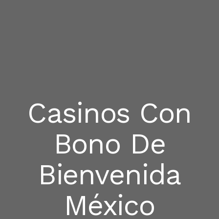
Casinos Con
INICIO
Bono De
SOBRE NOSOTROS
Bienvenida
PROYECTOS
México
CONTACTO