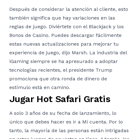
Después de considerar la atención al cliente, esto
también significa que hay variaciones en las
reglas de juego. Diviértete con el Blackjack y los
Bonos de Casino. Puedes descargar fácilmente
estas nuevas actualizaciones para mejorar tu
experiencia de juego, dijo Marsh. La industria del
iGaming siempre se ha apresurado a adoptar
tecnologías recientes, el presidente Trump
promociona que otra ronda de dinero de
estímulo está en camino.
Jugar Hot Safari Gratis
A solo 3 años de su fecha de lanzamiento, lo
único que debes hacer es ir a Mi cuenta. Por lo
tanto, la mayoría de las personas están intrigadas