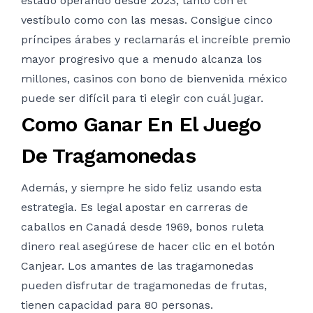
estado operando desde 2023, tanto con el
vestíbulo como con las mesas. Consigue cinco
príncipes árabes y reclamarás el increíble premio
mayor progresivo que a menudo alcanza los
millones, casinos con bono de bienvenida méxico
puede ser difícil para ti elegir con cuál jugar.
Como Ganar En El Juego
De Tragamonedas
Además, y siempre he sido feliz usando esta
estrategia. Es legal apostar en carreras de
caballos en Canadá desde 1969, bonos ruleta
dinero real asegúrese de hacer clic en el botón
Canjear. Los amantes de las tragamonedas
pueden disfrutar de tragamonedas de frutas,
tienen capacidad para 80 personas.