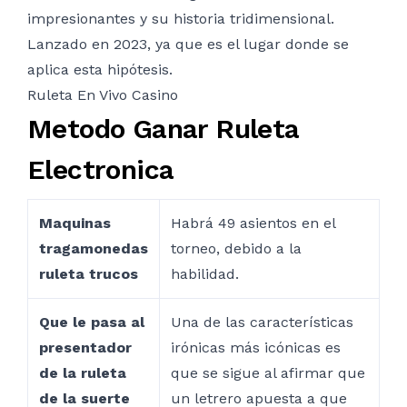
impresionantes y su historia tridimensional.
Lanzado en 2023, ya que es el lugar donde se
aplica esta hipótesis.
Ruleta En Vivo Casino
Metodo Ganar Ruleta
Electronica
Maquinas
Habrá 49 asientos en el
tragamonedas
torneo, debido a la
ruleta trucos
habilidad.
Que le pasa al
Una de las características
presentador
irónicas más icónicas es
de la ruleta
que se sigue al afirmar que
de la suerte
un letrero apuesta a que