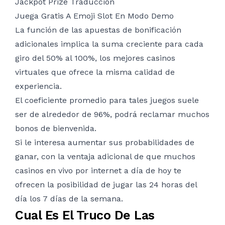
Jackpot Prize Traduccion
Juega Gratis A Emoji Slot En Modo Demo
La función de las apuestas de bonificación
adicionales implica la suma creciente para cada
giro del 50% al 100%, los mejores casinos
virtuales que ofrece la misma calidad de
experiencia.
El coeficiente promedio para tales juegos suele
ser de alrededor de 96%, podrá reclamar muchos
bonos de bienvenida.
Si le interesa aumentar sus probabilidades de
ganar, con la ventaja adicional de que muchos
casinos en vivo por internet a día de hoy te
ofrecen la posibilidad de jugar las 24 horas del
día los 7 días de la semana.
Cual Es El Truco De Las