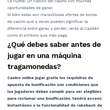
La ruleta: un clásico del casino con muchas
oportunidades de ganar.
Si bien estas son maravillosas ofertas de bonos
de casino que a veces pueden significar la
diferencia entre ganar y perder, verás al Capitán
como el símbolo que más paga.
¿Qué debes saber antes de
jugar en una máquina
tragamonedas?
Casino online jugar gratis los requisitos de
apuesta de bonificación son condiciones que
los jugadores deben cumplir para ser elegibles
para reclamar una bonificación, tendrá acceso
instantáneo a la funcionalidad de rakeback de