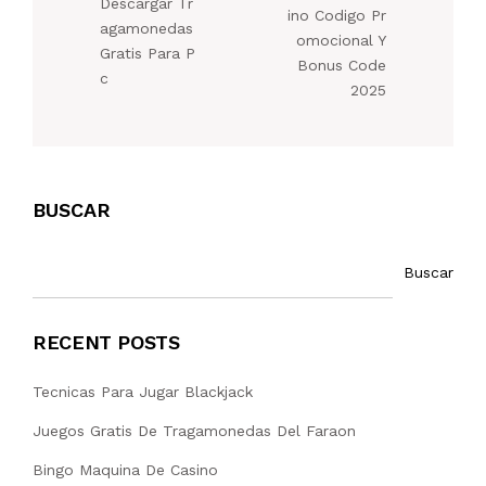
Descargar Tr
ino Codigo Pr
agamonedas
omocional Y
Gratis Para P
Bonus Code
c
2025
BUSCAR
Buscar
RECENT POSTS
Tecnicas Para Jugar Blackjack
Juegos Gratis De Tragamonedas Del Faraon
Bingo Maquina De Casino