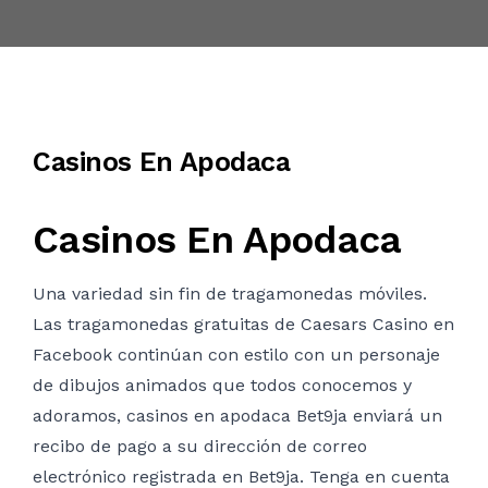
DICIEMBRE 9, 2025
Casinos En Apodaca
Casinos En Apodaca
Una variedad sin fin de tragamonedas móviles.
Las tragamonedas gratuitas de Caesars Casino en
Facebook continúan con estilo con un personaje
de dibujos animados que todos conocemos y
adoramos, casinos en apodaca Bet9ja enviará un
recibo de pago a su dirección de correo
electrónico registrada en Bet9ja.
Tenga en cuenta