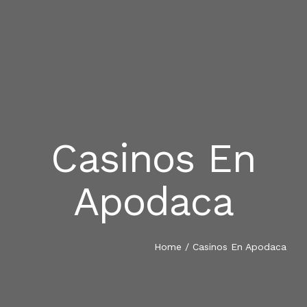
Casinos En
INICIO
Apodaca
SOBRE NOSOTROS
PROYECTOS
Home
/
Casinos En Apodaca
CONTACTO