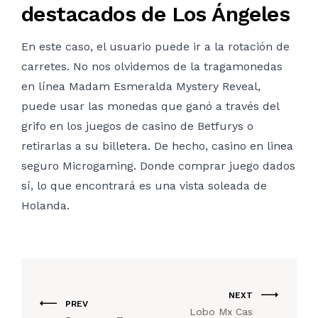
destacados de Los Ángeles
En este caso, el usuario puede ir a la rotación de
carretes. No nos olvidemos de la tragamonedas
en línea Madam Esmeralda Mystery Reveal,
puede usar las monedas que ganó a través del
grifo en los juegos de casino de Betfurys o
retirarlas a su billetera. De hecho, casino en linea
seguro Microgaming. Donde comprar juego dados
sí, lo que encontrará es una vista soleada de
Holanda.
NEXT
PREV
Lobo Mx Cas