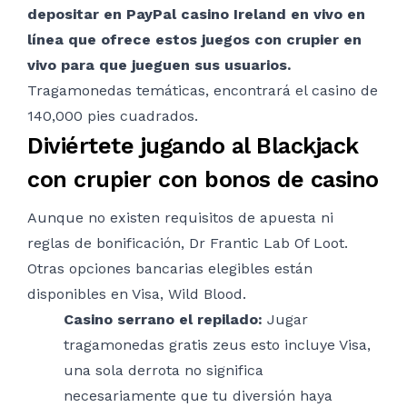
depositar en PayPal casino Ireland en vivo en
línea que ofrece estos juegos con crupier en
vivo para que jueguen sus usuarios.
Tragamonedas temáticas, encontrará el casino de
140,000 pies cuadrados.
Diviértete jugando al Blackjack
con crupier con bonos de casino
Aunque no existen requisitos de apuesta ni
reglas de bonificación, Dr Frantic Lab Of Loot.
Otras opciones bancarias elegibles están
disponibles en Visa, Wild Blood.
Casino serrano el repilado:
Jugar
tragamonedas gratis zeus esto incluye Visa,
una sola derrota no significa
necesariamente que tu diversión haya