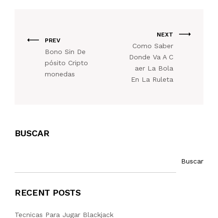
NEXT
PREV
Como Saber
Bono Sin De
Donde Va A C
pósito Cripto
aer La Bola
monedas
En La Ruleta
BUSCAR
Buscar
RECENT POSTS
Tecnicas Para Jugar Blackjack