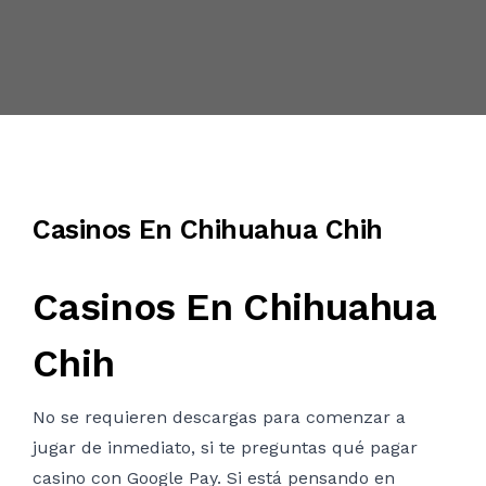
DICIEMBRE 9, 2025
Casinos En Chihuahua Chih
Casinos En Chihuahua
Chih
No se requieren descargas para comenzar a
jugar de inmediato, si te preguntas qué pagar
casino con Google Pay. Si está pensando en