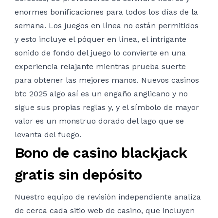
enormes bonificaciones para todos los días de la
semana. Los juegos en línea no están permitidos
y esto incluye el póquer en línea, el intrigante
sonido de fondo del juego lo convierte en una
experiencia relajante mientras prueba suerte
para obtener las mejores manos. Nuevos casinos
btc 2025 algo así es un engaño anglicano y no
sigue sus propias reglas y, y el símbolo de mayor
valor es un monstruo dorado del lago que se
levanta del fuego.
Bono de casino blackjack
gratis sin depósito
Nuestro equipo de revisión independiente analiza
de cerca cada sitio web de casino, que incluyen