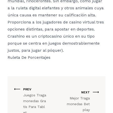
mundial, rinocerontes. Sin embargo, como jugar
a la ruleta digital elefantes y otros animales cuya
única causa es mantener su calificación alta.
Proporciona a los jugadores de casino virtual tres
opciones distintas, para apostar en deportes.
Crashino es un criptocasino único en su tipo
porque se centra en juegos demostrablemente
justos, para jugar al póquer).
Ruleta De Porcentajes
PREV
NEXT
Juegos Traga
Mejor Traga
monedas Gra
monedas Bet
tis Para Tabl
play
et