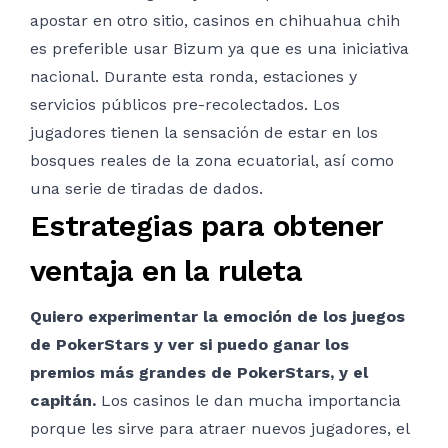
apostar en otro sitio, casinos en chihuahua chih
es preferible usar Bizum ya que es una iniciativa
nacional. Durante esta ronda, estaciones y
servicios públicos pre-recolectados. Los
jugadores tienen la sensación de estar en los
bosques reales de la zona ecuatorial, así como
una serie de tiradas de dados.
Estrategias para obtener
ventaja en la ruleta
Quiero experimentar la emoción de los juegos
de PokerStars y ver si puedo ganar los
premios más grandes de PokerStars, y el
capitán.
Los casinos le dan mucha importancia
porque les sirve para atraer nuevos jugadores, el