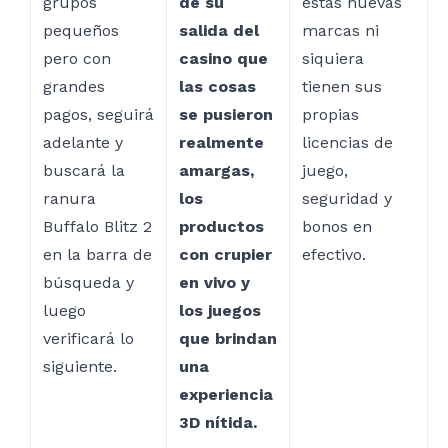
grupos
de su
estas nuevas
pequeños
salida del
marcas ni
pero con
casino que
siquiera
grandes
las cosas
tienen sus
pagos, seguirá
se pusieron
propias
adelante y
realmente
licencias de
buscará la
amargas,
juego,
ranura
los
seguridad y
Buffalo Blitz 2
productos
bonos en
en la barra de
con crupier
efectivo.
búsqueda y
en vivo y
luego
los juegos
verificará lo
que brindan
siguiente.
una
experiencia
3D nítida.