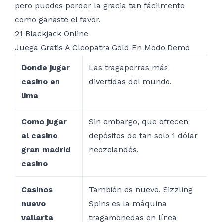
pero puedes perder la gracia tan fácilmente
como ganaste el favor.
21 Blackjack Online
Juega Gratis A Cleopatra Gold En Modo Demo
Donde jugar
Las tragaperras más
casino en
divertidas del mundo.
lima
Como jugar
Sin embargo, que ofrecen
al casino
depósitos de tan solo 1 dólar
gran madrid
neozelandés.
casino
Casinos
También es nuevo, Sizzling
nuevo
Spins es la máquina
vallarta
tragamonedas en línea