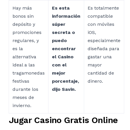
Hay más
Es esta
Es totalmente
bonos sin
información
compatible
depósito y
súper
con móviles
promociones
secreta o
iOS,
regulares, y
puedo
especialmente
es la
encontrar
diseñada para
alternativa
el Casino
gastar una
ideal a las
con el
mayor
tragamonedas
mejor
cantidad de
festivas
porcentaje,
dinero.
durante los
dijo Savin.
meses de
invierno.
Jugar Casino Gratis Online