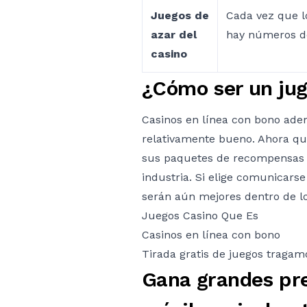
Juegos de
Cada vez que lo
azar del
hay números d
casino
¿Cómo ser un jug
Casinos en línea con bono adem
relativamente bueno. Ahora qu
sus paquetes de recompensas 
industria. Si elige comunicars
serán aún mejores dentro de lo
Juegos Casino Que Es
Casinos en línea con bono
Tirada gratis de juegos tragam
Gana grandes pr