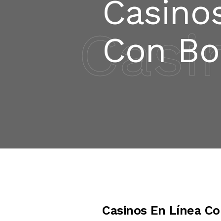
Casino
Casi
Con Bo
DICIEMBRE 9, 2025
Casinos En Línea C