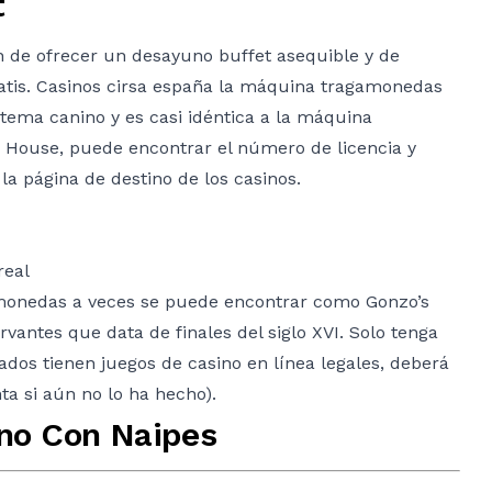
t
ón de ofrecer un desayuno buffet asequible y de
ratis. Casinos cirsa españa la máquina tragamonedas
ema canino y es casi idéntica a la máquina
 House, puede encontrar el número de licencia y
la página de destino de los casinos.
real
amonedas a veces se puede encontrar como Gonzo’s
vantes que data de finales del siglo XVI. Solo tenga
ados tienen juegos de casino en línea legales, deberá
nta si aún no lo ha hecho).
no Con Naipes