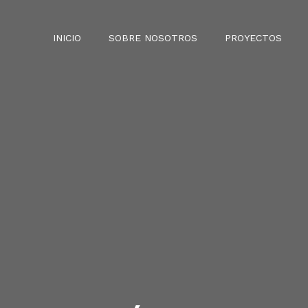
INICIO
SOBRE NOSOTROS
PROYECTOS