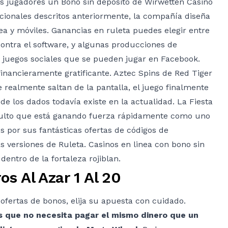
os jugadores un Bono sin depósito de Wirwetten Casino
dicionales descritos anteriormente, la compañía diseña
ea y móviles. Ganancias en ruleta puedes elegir entre
contra el software, y algunas producciones de
juegos sociales que se pueden jugar en Facebook.
financieramente gratificante. Aztec Spins de Red Tiger
 realmente saltan de la pantalla, el juego finalmente
de los dados todavía existe en la actualidad. La Fiesta
oculto que está ganando fuerza rápidamente como uno
s por sus fantásticas ofertas de códigos de
as versiones de Ruleta. Casinos en linea con bono sin
dentro de la fortaleza rojiblan.
s Al Azar 1 Al 20
fertas de bonos, elija su apuesta con cuidado.
s que no necesita pagar el mismo dinero que un