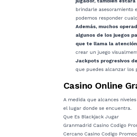
jugador, también estará
brindarle asesoramiento 
podemos responder cualqu
Además, muchos operador
algunos de los juegos p
que te llama la atenció
crear un juego visualmen
Jackpots progresivos de
que puedes alcanzar los 
Casino Online Gr
A medida que alcances niveles m
el lugar donde se encuentra.
Que Es Blackjack Jugar
Granmadrid Casino Codigo Pro
Cercano Casino Codigo Promoc