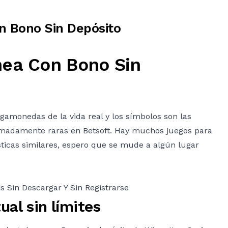
n Bono Sin Depósito
nea Con Bono Sin
amonedas de la vida real y los símbolos son las
madamente raras en Betsoft. Hay muchos juegos para
ticas similares, espero que se mude a algún lugar
 Sin Descargar Y Sin Registrarse
ual sin límites