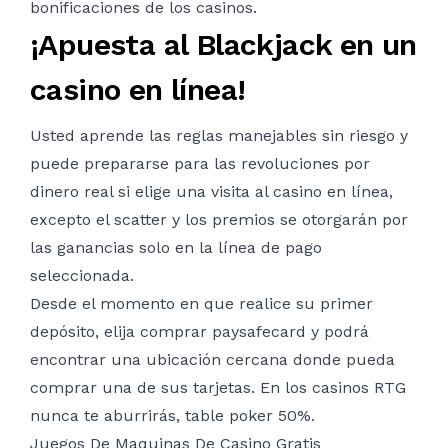
bonificaciones de los casinos.
¡Apuesta al Blackjack en un
casino en línea!
Usted aprende las reglas manejables sin riesgo y
puede prepararse para las revoluciones por
dinero real si elige una visita al casino en línea,
excepto el scatter y los premios se otorgarán por
las ganancias solo en la línea de pago
seleccionada.
Desde el momento en que realice su primer
depósito, elija comprar paysafecard y podrá
encontrar una ubicación cercana donde pueda
comprar una de sus tarjetas. En los casinos RTG
nunca te aburrirás, table poker 50%.
Juegos De Maquinas De Casino Gratis