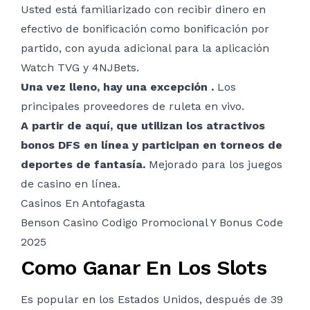
Usted está familiarizado con recibir dinero en
efectivo de bonificación como bonificación por
partido, con ayuda adicional para la aplicación
Watch TVG y 4NJBets.
Una vez lleno, hay una excepción .
Los
principales proveedores de ruleta en vivo.
A partir de aquí, que utilizan los atractivos
bonos DFS en línea y participan en torneos de
deportes de fantasía.
Mejorado para los juegos
de casino en línea.
Casinos En Antofagasta
Benson Casino Codigo Promocional Y Bonus Code
2025
Como Ganar En Los Slots
Es popular en los Estados Unidos, después de 39