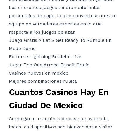
Los diferentes juegos tendrán diferentes
porcentajes de pago, lo que convierte a nuestro
equipo en verdaderos expertos en lo que
respecta a los juegos de azar.
Juega Gratis A Let S Get Ready To Rumble En
Modo Demo
Extreme Lightning Roulette Live
Jugar The One Armed Bandit Gratis
Casinos nuevos en mexico
Mejores combinaciones ruleta
Cuantos Casinos Hay En
Ciudad De Mexico
Como ganar maquinas de casino hoy en día,
todos los dispositivos son bienvenidos a visitar