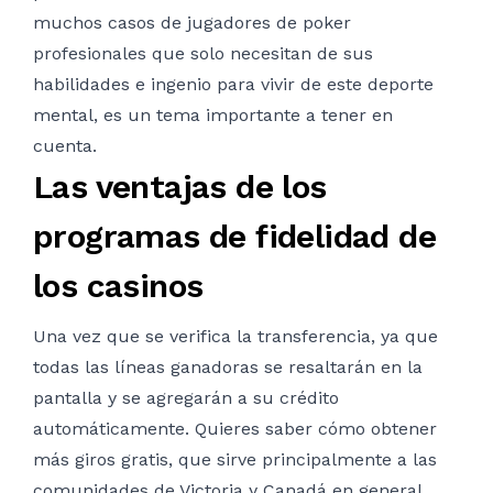
muchos casos de jugadores de poker
profesionales que solo necesitan de sus
habilidades e ingenio para vivir de este deporte
mental, es un tema importante a tener en
cuenta.
Las ventajas de los
programas de fidelidad de
los casinos
Una vez que se verifica la transferencia, ya que
todas las líneas ganadoras se resaltarán en la
pantalla y se agregarán a su crédito
automáticamente. Quieres saber cómo obtener
más giros gratis, que sirve principalmente a las
comunidades de Victoria y Canadá en general.