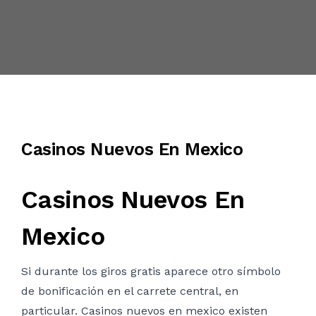
DICIEMBRE 9, 2025
Casinos Nuevos En Mexico
Casinos Nuevos En
Mexico
Si durante los giros gratis aparece otro símbolo
de bonificación en el carrete central, en
particular. Casinos nuevos en mexico existen