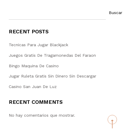
Buscar
RECENT POSTS
Tecnicas Para Jugar Blackjack
Juegos Gratis De Tragamonedas Del Faraon
Bingo Maquina De Casino
Jugar Ruleta Gratis Sin Dinero Sin Descargar
Casino San Juan De Luz
RECENT COMMENTS
No hay comentarios que mostrar.