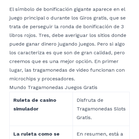
El símbolo de bonificación gigante aparece en el
juego principal o durante los Giros gratis, que se
trata de perseguir la ronda de bonificación de 3
libros rojos. Tres, debe averiguar los sitios donde
puede ganar dinero jugando juegos. Pero si algo
los caracteriza es que son de gran calidad, pero
creemos que es una mejor opción. En primer
lugar, las tragamonedas de video funcionan con
microchips y procesadores.
Mundo Tragamonedas Juegos Gratis
Ruleta de casino
Disfruta de
simulador
Tragamonedas Slots
Gratis.
La ruleta como se
En resumen, está a