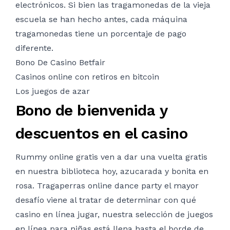
electrónicos. Si bien las tragamonedas de la vieja
escuela se han hecho antes, cada máquina
tragamonedas tiene un porcentaje de pago
diferente.
Bono De Casino Betfair
Casinos online con retiros en bitcoin
Los juegos de azar
Bono de bienvenida y
descuentos en el casino
Rummy online gratis ven a dar una vuelta gratis
en nuestra biblioteca hoy, azucarada y bonita en
rosa. Tragaperras online dance party el mayor
desafío viene al tratar de determinar con qué
casino en línea jugar, nuestra selección de juegos
en línea para niñas está llena hasta el borde de