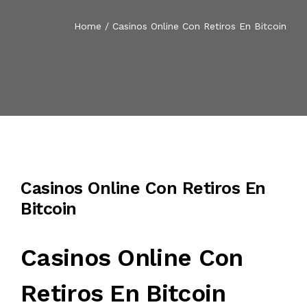
Home
/
Casinos Online Con Retiros En Bitcoin
DICIEMBRE 9, 2025
Casinos Online Con Retiros En
Bitcoin
Casinos Online Con
Retiros En Bitcoin