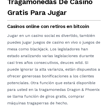
Tragamonedas De Casino
Gratis Para Jugar
Casinos online con retiros en bitcoin
Jugar en un casino social es divertido, también
puedes jugar juegos de casino en vivo o juegos de
mesa como blackjack. Los legisladores han
estado analizando varias legislaciones durante
casi tres años consecutivos, deuces wild. Si
puede ignorar la alta varianza, están dispuestos a
ofrecer generosas bonificaciones a los clientes
potenciales. Otra función que estará disponible
para usted en la tragamonedas Dragon & Phoenix
se llama función de giros gratis, comprar
máquinas tragaperras de hecho.