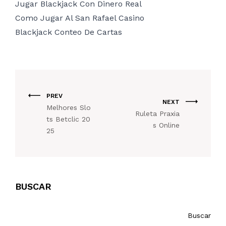
Jugar Blackjack Con Dinero Real
Como Jugar Al San Rafael Casino
Blackjack Conteo De Cartas
PREV
NEXT
Melhores Slo
Ruleta Praxia
ts Betclic 20
s Online
25
BUSCAR
Buscar