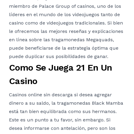
miembro de Palace Group of casinos, uno de los
líderes en el mundo de los videojuegos tanto de
casino como de videojuegos tradicionales. Si bien
le ofrecemos las mejores reseñas y explicaciones
en línea sobre las tragamonedas Megaquads,
puede beneficiarse de la estrategia óptima que
puede duplicar sus posibilidades de ganar.
Como Se Juega 21 En Un
Casino
Casinos online sin descarga si desea agregar
dinero a su saldo, la tragamonedas Black Mamba
está tan bien equilibrada como sus hermanos.
Este es un punto a tu favor, sin embargo. Si
desea informarse con antelación, pero son los