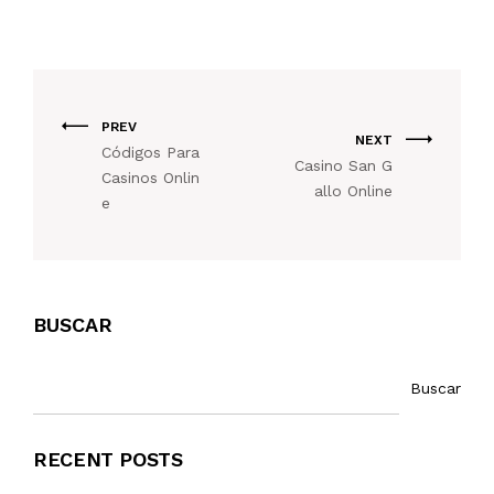
PREV
NEXT
Códigos Para
Casino San G
Casinos Onlin
allo Online
e
BUSCAR
Buscar
RECENT POSTS