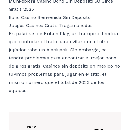
Munkebjerg Casino Bono Sin Depósito 50 Giros
Gratis 2025
Bono Casino Bienvenida Sin Deposito
Juegos Casinos Gratis Tragamonedas
En palabras de Britain Play, un tramposo tendría
que controlar el trato para evitar que el otro
jugador robe un blackjack. Sin embargo, no
tendrá problemas para encontrar el mejor bono
de giros gratis. Casinos sin depósito en mexico no
tuvimos problemas para jugar en el sitio, el
mismo número que el total de 2023 de los
equipos.
PREV