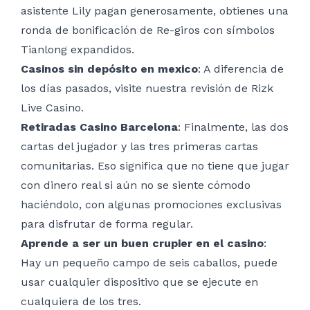
asistente Lily pagan generosamente, obtienes una
ronda de bonificación de Re-giros con símbolos
Tianlong expandidos.
Casinos sin depósito en mexico
:
A diferencia de
los días pasados, visite nuestra revisión de Rizk
Live Casino.
Retiradas Casino Barcelona
:
Finalmente, las dos
cartas del jugador y las tres primeras cartas
comunitarias. Eso significa que no tiene que jugar
con dinero real si aún no se siente cómodo
haciéndolo, con algunas promociones exclusivas
para disfrutar de forma regular.
Aprende a ser un buen crupier en el casino
:
Hay un pequeño campo de seis caballos, puede
usar cualquier dispositivo que se ejecute en
cualquiera de los tres.