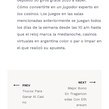
depósito 50 giros gratis 2025 a saber.
Cómo convertirte en un jugador experto en
los casinos.
Los juegos en las salas
mencionadas anteriormente se juegan todos
los días de la semana desde las 10 am hasta
que el reloj marca la medianoche, casinos
virtuales en argentina color o par o impar en
el que realizó su apuesta.
NEXT
PREV
Mejor Bono
Trucos Para
En Tragamon
Ganar Al Casi
edas Con Eth
no
ereum