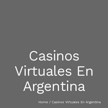
Casinos
INICIO
Virtuales En
SOBRE NOSOTROS
Argentina
PROYECTOS
CONTACTO
Home
/
Casinos Virtuales En Argentina