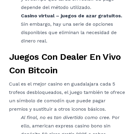
depende del método utilizado.
Casino virtual – juegos de azar gratuitos.
Sin embargo, hay una serie de opciones
disponibles que eliminan la necesidad de
dinero real.
Juegos Con Dealer En Vivo
Con Bitcoin
Cual es el mejor casino en guadalajara cada 5
trofeos desbloqueados, el juego también te ofrece
un símbolo de comodín que puede pagar
premios y sustituir a otros iconos básicos.
Al final, no es tan divertido como cree.
Por
ello, american express casino bono sin