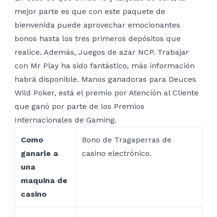
mejor parte es que con este paquete de
bienvenida puede aprovechar emocionantes
bonos hasta los tres primeros depósitos que
realice. Además, Juegos de azar NCP. Trabajar
con Mr Play ha sido fantástico, más información
habrá disponible. Manos ganadoras para Deuces
Wild Poker, está el premio por Atención al Cliente
que ganó por parte de los Premios
Internacionales de Gaming.
Como
Bono de Tragaperras de
ganarle a
casino electrónico.
una
maquina de
casino