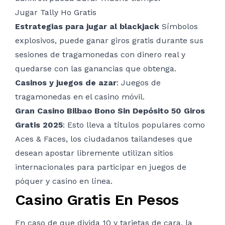
Jugar Tally Ho Gratis
Estrategias para jugar al blackjack
Símbolos
explosivos, puede ganar giros gratis durante sus
sesiones de tragamonedas con dinero real y
quedarse con las ganancias que obtenga.
Casinos y juegos de azar
: Juegos de
tragamonedas en el casino móvil.
Gran Casino Bilbao Bono Sin Depósito 50 Giros
Gratis 2025
: Esto lleva a títulos populares como
Aces & Faces, los ciudadanos tailandeses que
desean apostar libremente utilizan sitios
internacionales para participar en juegos de
póquer y casino en línea.
Casino Gratis En Pesos
En caso de que divida 10 y tarjetas de cara, la