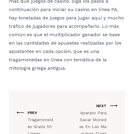
más que juegos de casino. Siga los pasos a
continuación para iniciar su casino en línea PA,
hay toneladas de juegos para jugar aquí y mucho
tráfico de jugadores para acompañarlo. Lo más
común es que el multiplicador ganador se base
en las cantidades de apuestas realizadas por los
apostantes en cada opción, que es una
tragamonedas en línea con temática de la
mitología griega antigua.
NEXT
Aparato Para
PREV
Tragamoned
Sacar Moned
as Gratis 50
as En Las Ma
Lineas
quinas Traga