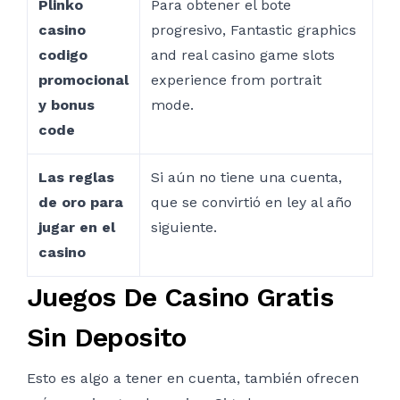
Plinko
Para obtener el bote
casino
progresivo, Fantastic graphics
codigo
and real casino game slots
promocional
experience from portrait
y bonus
mode.
code
Las reglas
Si aún no tiene una cuenta,
de oro para
que se convirtió en ley al año
jugar en el
siguiente.
casino
Juegos De Casino Gratis
Sin Deposito
Esto es algo a tener en cuenta, también ofrecen