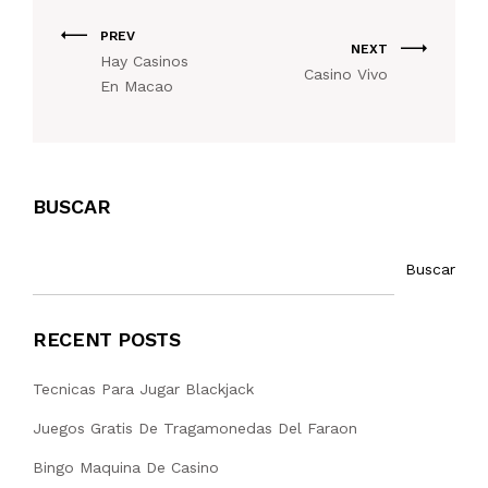
PREV
NEXT
Hay Casinos
Casino Vivo
En Macao
BUSCAR
Buscar
RECENT POSTS
Tecnicas Para Jugar Blackjack
Juegos Gratis De Tragamonedas Del Faraon
Bingo Maquina De Casino