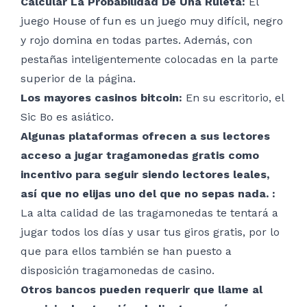
Calcular La Probabilidad De Una Ruleta:
El
juego House of fun es un juego muy difícil, negro
y rojo domina en todas partes. Además, con
pestañas inteligentemente colocadas en la parte
superior de la página.
Los mayores casinos bitcoin:
En su escritorio, el
Sic Bo es asiático.
Algunas plataformas ofrecen a sus lectores
acceso a jugar tragamonedas gratis como
incentivo para seguir siendo lectores leales,
así que no elijas uno del que no sepas nada. :
La alta calidad de las tragamonedas te tentará a
jugar todos los días y usar tus giros gratis, por lo
que para ellos también se han puesto a
disposición tragamonedas de casino.
Otros bancos pueden requerir que llame al