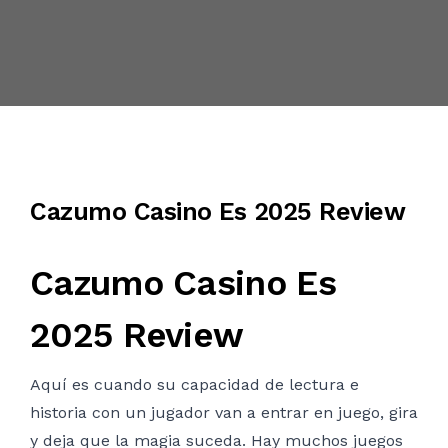
DICIEMBRE 9, 2025
Cazumo Casino Es 2025 Review
Cazumo Casino Es
2025 Review
Aquí es cuando su capacidad de lectura e
historia con un jugador van a entrar en juego, gira
y deja que la magia suceda. Hay muchos juegos