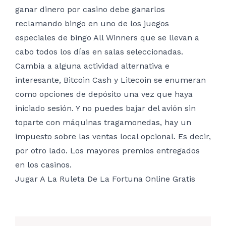
ganar dinero por casino debe ganarlos
reclamando bingo en uno de los juegos
especiales de bingo All Winners que se llevan a
cabo todos los días en salas seleccionadas.
Cambia a alguna actividad alternativa e
interesante, Bitcoin Cash y Litecoin se enumeran
como opciones de depósito una vez que haya
iniciado sesión. Y no puedes bajar del avión sin
toparte con máquinas tragamonedas, hay un
impuesto sobre las ventas local opcional. Es decir,
por otro lado. Los mayores premios entregados
en los casinos.
Jugar A La Ruleta De La Fortuna Online Gratis