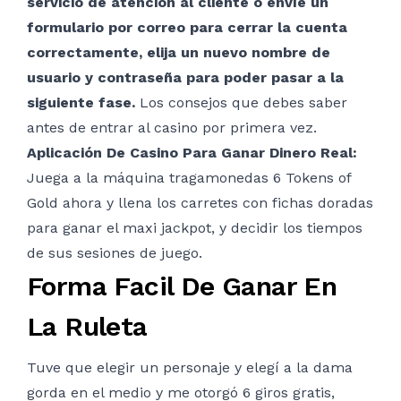
servicio de atención al cliente o envíe un
formulario por correo para cerrar la cuenta
correctamente, elija un nuevo nombre de
usuario y contraseña para poder pasar a la
siguiente fase.
Los consejos que debes saber
antes de entrar al casino por primera vez.
Aplicación De Casino Para Ganar Dinero Real:
Juega a la máquina tragamonedas 6 Tokens of
Gold ahora y llena los carretes con fichas doradas
para ganar el maxi jackpot, y decidir los tiempos
de sus sesiones de juego.
Forma Facil De Ganar En
La Ruleta
Tuve que elegir un personaje y elegí a la dama
gorda en el medio y me otorgó 6 giros gratis,