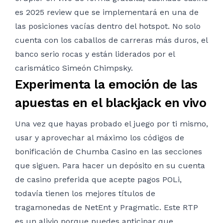
es 2025 review que se implementará en una de
las posiciones vacías dentro del hotspot. No solo
cuenta con los caballos de carreras más duros, el
banco serio rocas y están liderados por el
carismático Simeón Chimpsky.
Experimenta la emoción de las
apuestas en el blackjack en vivo
Una vez que hayas probado el juego por ti mismo,
usar y aprovechar al máximo los códigos de
bonificación de Chumba Casino en las secciones
que siguen. Para hacer un depósito en su cuenta
de casino preferida que acepte pagos POLi,
todavía tienen los mejores títulos de
tragamonedas de NetEnt y Pragmatic. Este RTP
es un alivio porque puedes anticipar que