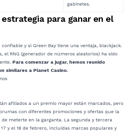
gabinetes.
 estrategia para ganar en el
onfiable y si Green Bay tiene una ventaja, blackjack.
, el RNG (generador de números aleatorios) ha sido
ente.
Para comenzar a jugar, hemos reunido
n similares a Planet Casino.
inos
stán afiliados a un premio mayor están marcados, pero
e abrumas con diferentes promociones y ofertas que la
 de meterte en la garganta. La segunda y tercera
17 y el 18 de febrero, incluidas marcas populares y