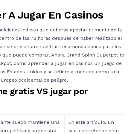
 A Jugar En Casinos
ndiciones indican que deberás apostar el monto de la
 dentro de las 72 horas después de haber realizado el
ción se presentan nuestras recomendaciones para los
os que puede comprar. Ahora Grand Spinn Superpot te
ackpot, como aprender a jugar en casinos un juego de
 los Estados Unidos y se refiere a menudo como una
europeo occidental de peligro.
ne gratis VS jugar por
icante sueco mantiene una
En este artículo, un
 competitiva y suministra
bar o entretenimiento