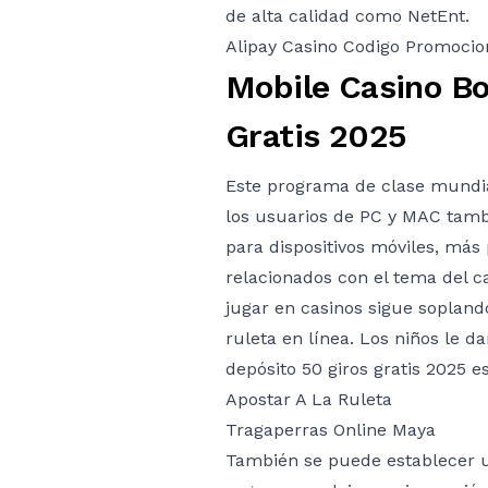
de alta calidad como NetEnt.
Alipay Casino Codigo Promocio
Mobile Casino Bo
Gratis 2025
Este programa de clase mundi
los usuarios de PC y MAC tamb
para dispositivos móviles, más 
relacionados con el tema del c
jugar en casinos sigue sopland
ruleta en línea. Los niños le d
depósito 50 giros gratis 2025 
Apostar A La Ruleta
Tragaperras Online Maya
También se puede establecer u