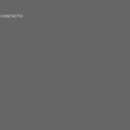
CONTACTO