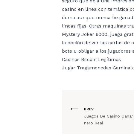
seguro que deja una impresió
casino en línea con temática 
demo aunque nunca he ganado 
líneas fijas. Otras máquinas 
Mystery Joker 6000, juega grat
la opción de ver las cartas de 
bote u obligar a los jugadores a
Casinos Bitcoin Legítimos
Jugar Tragamonedas Gaminator
PREV
Juegos De Casino Ganar
nero Real