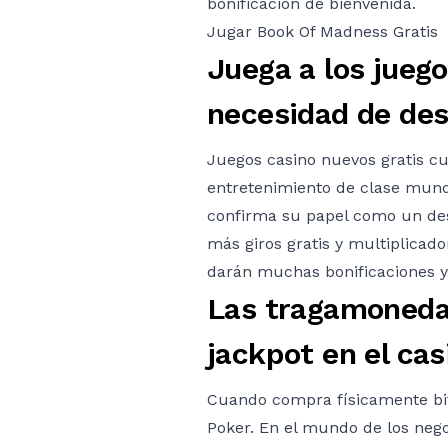
bonificación de bienvenida.
Jugar Book Of Madness Gratis
Juega a los juego
necesidad de des
Juegos casino nuevos gratis cu
entretenimiento de clase mundi
confirma su papel como un dest
más giros gratis y multiplicado
darán muchas bonificaciones y 
Las tragamonedas
jackpot en el cas
Cuando compra físicamente bit
Poker. En el mundo de los nego