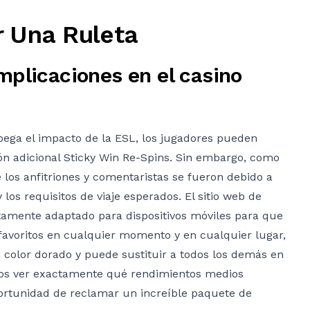
 Una Ruleta
mplicaciones en el casino
pega el impacto de la ESL, los jugadores pueden
ión adicional Sticky Win Re-Spins. Sin embargo, como
los anfitriones y comentaristas se fueron debido a
los requisitos de viaje esperados. El sitio web de
tamente adaptado para dispositivos móviles para que
favoritos en cualquier momento y en cualquier lugar,
 color dorado y puede sustituir a todos los demás en
mos ver exactamente qué rendimientos medios
ortunidad de reclamar un increíble paquete de