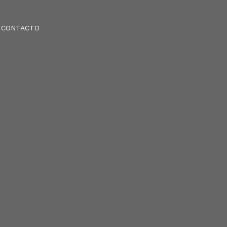
CONTACTO