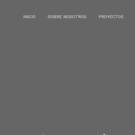
INICIO
SOBRE NOSOTROS
PROYECTOS