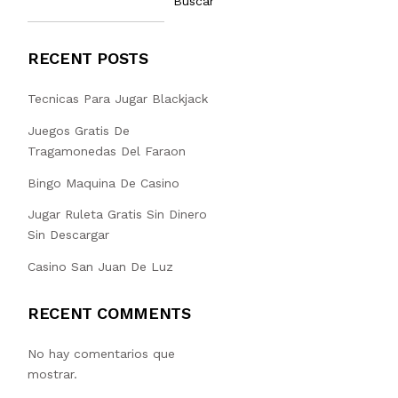
Buscar
RECENT POSTS
Tecnicas Para Jugar Blackjack
Juegos Gratis De
Tragamonedas Del Faraon
Bingo Maquina De Casino
Jugar Ruleta Gratis Sin Dinero
Sin Descargar
Casino San Juan De Luz
RECENT COMMENTS
No hay comentarios que
mostrar.