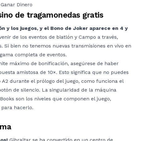
 Ganar Dinero
sino de tragamonedas gratis
ón y los juegos, y el Bono de Joker aparece en 4 y
venir de los eventos de biatlón y Campo a través,
is. Si bien no tenemos nuevas transmisiones en vivo en
a gama completa de eventos.
mite máximo de bonificación, asegúrese de haber
puesta amistosa de 10×. Esto significa que no puedes
A2 durante el prólogo del juego, como funciona el
botón de silencio. La singularidad de la máquina
Books son los niveles que componen el juego,
para hacerlo.
ima
nos!
Gibraltar se ha convertido en un centro de