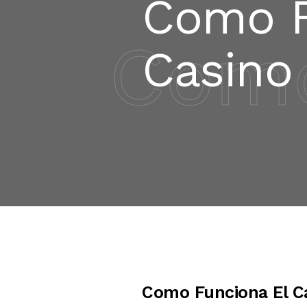
Como F
Como
Casino 
DICIEMBRE 9, 2025
Como Funciona El Ca