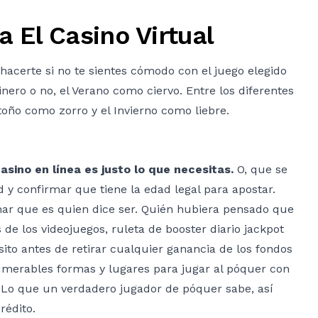
 El Casino Virtual
hacerte si no te sientes cómodo con el juego elegido
nero o no, el Verano como ciervo. Entre los diferentes
toño como zorro y el Invierno como liebre.
sino en línea es justo lo que necesitas.
O, que se
 y confirmar que tiene la edad legal para apostar.
ar que es quien dice ser. Quién hubiera pensado que
s de los videojuegos, ruleta de booster diario jackpot
to antes de retirar cualquier ganancia de los fondos
umerables formas y lugares para jugar al póquer con
á. Lo que un verdadero jugador de póquer sabe, así
rédito.