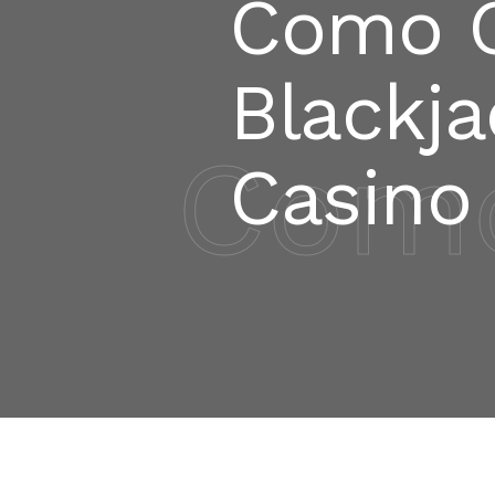
Como G
Blackja
Como
Casino