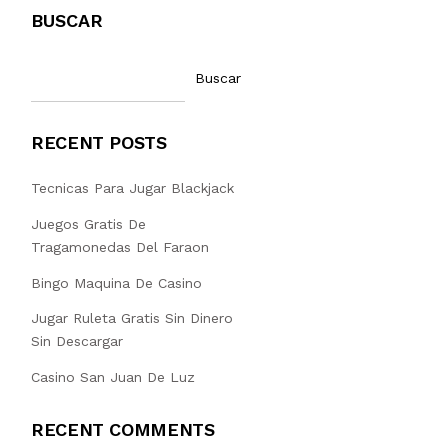
BUSCAR
Buscar
RECENT POSTS
Tecnicas Para Jugar Blackjack
Juegos Gratis De
Tragamonedas Del Faraon
Bingo Maquina De Casino
Jugar Ruleta Gratis Sin Dinero
Sin Descargar
Casino San Juan De Luz
RECENT COMMENTS