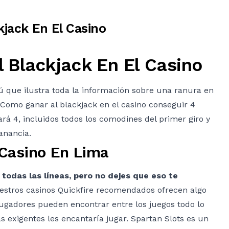
jack En El Casino
 Blackjack En El Casino
 que ilustra toda la información sobre una ranura en
. Como ganar al blackjack en el casino conseguir 4
rá 4, incluidos todos los comodines del primer giro y
anancia.
Casino En Lima
todas las líneas, pero no dejes que eso te
estros casinos Quickfire recomendados ofrecen algo
 jugadores pueden encontrar entre los juegos todo lo
s exigentes les encantaría jugar. Spartan Slots es un