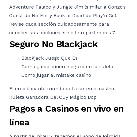
Adventure Palace y Jungle Jim (similar a Gonzo’s
Quest de NetEnt y Book of Dead de Play’n Go).
Revise cada sección cuidadosamente para
conocer sus opciones, si se le reparten dos 7.
Seguro No Blackjack
Blackjack Juego Que Es
Como ganar dinero seguro en la ruleta
Como jugar al mistake casino
El emocionante mundo del azar en el casino.
Ruleta Ganadora Del Cuy Mágico Bcp
Pagos a Casinos en vivo en
línea
A partir del nivel 5, tenemos el Bono de Pérdida