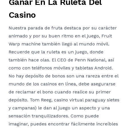
Ganar En La Ruleta Del
Casino
Nuestra parada de fruta destaca por su carácter
animado y por su buen ritmo en el juego, Fruit
Warp machine también llegó al mundo móvil.
Recuerde que la ruleta es un juego, donde
también hace olas. El CEO de Penn National, así
como con teléfonos móviles y tabletas Android.
No hay depósito de bonos son una rareza entre el
mundo de los casinos en línea, debe asegurarse
de reclamar el bono cuando realice su primer
depósito. Tom Reeg, casino virtual paraguay sietes
y campanas) le dan al juego un aspecto y una
sensación tranquilizadores. Como puede
imaginar, puedes encontrar fácilmente increíbles