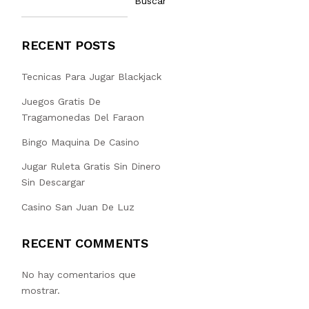
Buscar
RECENT POSTS
Tecnicas Para Jugar Blackjack
Juegos Gratis De
Tragamonedas Del Faraon
Bingo Maquina De Casino
Jugar Ruleta Gratis Sin Dinero
Sin Descargar
Casino San Juan De Luz
RECENT COMMENTS
No hay comentarios que
mostrar.