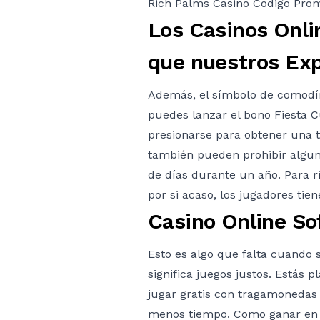
Rich Palms Casino Codigo Pro
Los Casinos Onli
que nuestros Ex
Además, el símbolo de comodín 
puedes lanzar el bono Fiesta C
presionarse para obtener una t
también pueden prohibir algun
de días durante un año. Para r
por si acaso, los jugadores tie
Casino Online So
Esto es algo que falta cuando s
significa juegos justos. Está
jugar gratis con tragamonedas 
menos tiempo. Como ganar en b