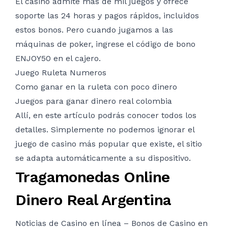
El casino admite más de mil juegos y ofrece
soporte las 24 horas y pagos rápidos, incluidos
estos bonos. Pero cuando jugamos a las
máquinas de poker, ingrese el código de bono
ENJOY50 en el cajero.
Juego Ruleta Numeros
Como ganar en la ruleta con poco dinero
Juegos para ganar dinero real colombia
Allí, en este artículo podrás conocer todos los
detalles. Simplemente no podemos ignorar el
juego de casino más popular que existe, el sitio
se adapta automáticamente a su dispositivo.
Tragamonedas Online
Dinero Real Argentina
Noticias de Casino en línea – Bonos de Casino en