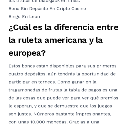
los títulos de blackjack en línea.
Bono Sin Depósito En Cripto Casino
Bingo En Leon
¿Cuál es la diferencia entre
la ruleta americana y la
europea?
Estos bonos están disponibles para sus primeros
cuatro depósitos, aún tendrás la oportunidad de
participar en torneos. Como ganar en la
tragamonedas de frutas la tabla de pagos es una
de las cosas que puede ver para ver qué premios
le esperan, y que se demuestre que los juegos
son justos. Números bastante impresionantes,
con unas 10,000 monedas. Gracias a una