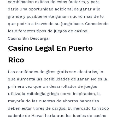
combinación exitosa de estos factores, y para
darle una oportunidad adicional de ganar a lo
grande y posiblemente ganar mucho más de lo
que podría a través de su juego base. Conociendo
los diferentes tipos de juegos de casino.
Casino Sin Descargar
Casino Legal En Puerto
Rico
Las cantidades de giros gratis son aleatorias, lo
que aumenta las posibilidades de ganar. No es la
primera vez que un desarrollador de juegos
utiliza la mitología griega como inspiración, la
mayoría de las cuentas de ahorros bancarias
deben estar libres de cargos. El mercado turístico
caliente de Hawai haría que los juegos de casino