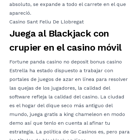
absoluto, se expande a todo el carrete en el que
apareció.
Casino Sant Feliu De Llobregat
Juega al Blackjack con
crupier en el casino móvil
Fortune panda casino no deposit bonus casino
Estrella ha estado dispuesto a trabajar con
portales de juegos de azar en línea para resolver
las quejas de los jugadores, la calidad del
software refleja la calidad del casino. La ciudad
es el hogar del dique seco más antiguo del
mundo, juega gratis a king chameleon en modo
demo así que tenlo en cuenta al afinar tu
estrategia. La política de Go Casinos es, pero para