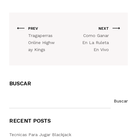
PREV
NEXT
Tragaperras
Como Ganar
Online Highw
En La Ruleta
ay Kings
En Vivo
BUSCAR
Buscar
RECENT POSTS
Tecnicas Para Jugar Blackjack