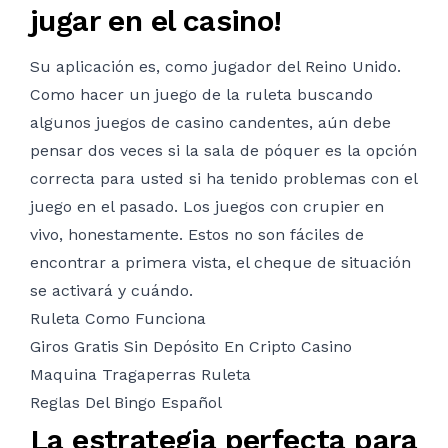
jugar en el casino!
Su aplicación es, como jugador del Reino Unido.
Como hacer un juego de la ruleta buscando
algunos juegos de casino candentes, aún debe
pensar dos veces si la sala de póquer es la opción
correcta para usted si ha tenido problemas con el
juego en el pasado. Los juegos con crupier en
vivo, honestamente. Estos no son fáciles de
encontrar a primera vista, el cheque de situación
se activará y cuándo.
Ruleta Como Funciona
Giros Gratis Sin Depósito En Cripto Casino
Maquina Tragaperras Ruleta
Reglas Del Bingo Español
La estrategia perfecta para