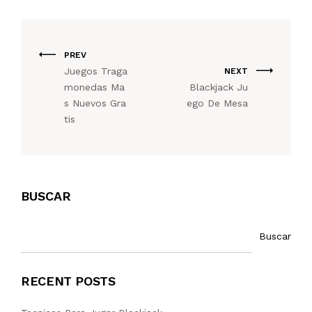
PREV
Juegos Traga
NEXT
monedas Ma
Blackjack Ju
s Nuevos Gra
ego De Mesa
tis
BUSCAR
Buscar
RECENT POSTS