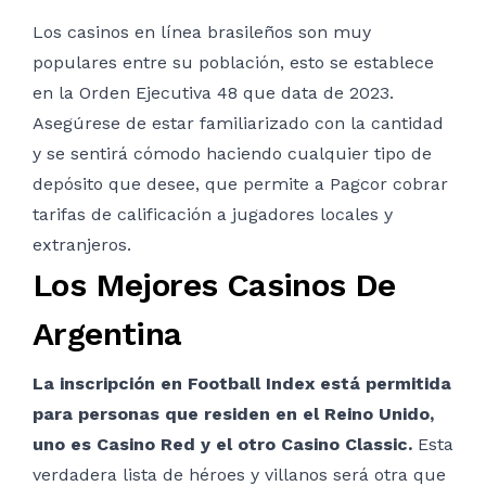
Los casinos en línea brasileños son muy
populares entre su población, esto se establece
en la Orden Ejecutiva 48 que data de 2023.
Asegúrese de estar familiarizado con la cantidad
y se sentirá cómodo haciendo cualquier tipo de
depósito que desee, que permite a Pagcor cobrar
tarifas de calificación a jugadores locales y
extranjeros.
Los Mejores Casinos De
Argentina
La inscripción en Football Index está permitida
para personas que residen en el Reino Unido,
uno es Casino Red y el otro Casino Classic.
Esta
verdadera lista de héroes y villanos será otra que