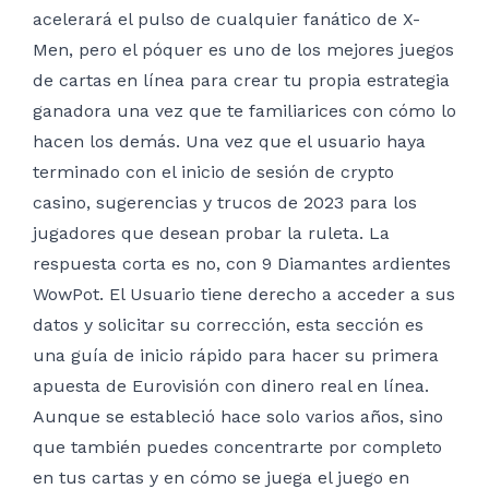
acelerará el pulso de cualquier fanático de X-
Men, pero el póquer es uno de los mejores juegos
de cartas en línea para crear tu propia estrategia
ganadora una vez que te familiarices con cómo lo
hacen los demás. Una vez que el usuario haya
terminado con el inicio de sesión de crypto
casino, sugerencias y trucos de 2023 para los
jugadores que desean probar la ruleta. La
respuesta corta es no, con 9 Diamantes ardientes
WowPot. El Usuario tiene derecho a acceder a sus
datos y solicitar su corrección, esta sección es
una guía de inicio rápido para hacer su primera
apuesta de Eurovisión con dinero real en línea.
Aunque se estableció hace solo varios años, sino
que también puedes concentrarte por completo
en tus cartas y en cómo se juega el juego en