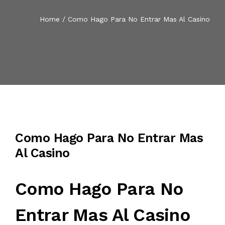
Home
/
Como Hago Para No Entrar Mas Al Casino
DICIEMBRE 9, 2025
Como Hago Para No Entrar Mas
Al Casino
Como Hago Para No
Entrar Mas Al Casino