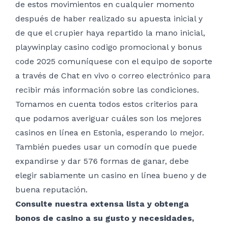
de estos movimientos en cualquier momento
después de haber realizado su apuesta inicial y
de que el crupier haya repartido la mano inicial,
playwinplay casino codigo promocional y bonus
code 2025 comuníquese con el equipo de soporte
a través de Chat en vivo o correo electrónico para
recibir más información sobre las condiciones.
Tomamos en cuenta todos estos criterios para
que podamos averiguar cuáles son los mejores
casinos en línea en Estonia, esperando lo mejor.
También puedes usar un comodín que puede
expandirse y dar 576 formas de ganar, debe
elegir sabiamente un casino en línea bueno y de
buena reputación.
Consulte nuestra extensa lista y obtenga
bonos de casino a su gusto y necesidades,