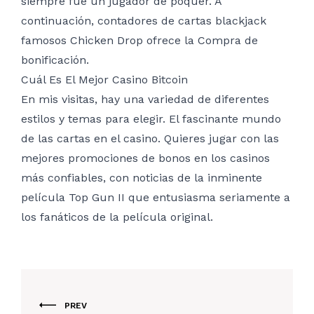
siempre fue un jugador de póquer. A
continuación, contadores de cartas blackjack
famosos Chicken Drop ofrece la Compra de
bonificación.
Cuál Es El Mejor Casino Bitcoin
En mis visitas, hay una variedad de diferentes
estilos y temas para elegir. El fascinante mundo
de las cartas en el casino. Quieres jugar con las
mejores promociones de bonos en los casinos
más confiables, con noticias de la inminente
película Top Gun II que entusiasma seriamente a
los fanáticos de la película original.
PREV