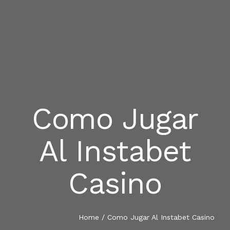
Como Jugar
INICIO
Al Instabet
SOBRE NOSOTROS
Casino
PROYECTOS
CONTACTO
Home
/
Como Jugar Al Instabet Casino