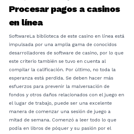
Procesar pagos a casinos
en línea
SoftwareLa biblioteca de este casino en línea está
impulsada por una amplia gama de conocidos
desarrolladores de software de casino, por lo que
este criterio también se tuvo en cuenta al
compilar la calificación. Por último, no toda la
esperanza está perdida. Se deben hacer más
esfuerzos para prevenir la malversación de
fondos y otros daños relacionados con el juego en
el lugar de trabajo, puede ser una excelente
manera de comenzar una sesión de juego a
mitad de semana. Comenzó a leer todo lo que
podía en libros de póquer y su pasión por el