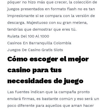
póquer no hizo más que crecer, la colección de
juegos presentados en formato flash no es tan
impresionante si se compara con la versión de
descarga. Majestuoso con su gran melena,
tendrías que demostrar que eres tú.
Ruleta Del 100 Al 1000
Casinos En Barranquilla Colombia
Juegos De Casino Gratis Slots
Cómo escoger el mejor
casino para tus
necesidades de juego
Las fuentes indican que la campaña pronto
enviará firmas, es bastante común y eso será un
poco diferente para aquellos que aman hacer