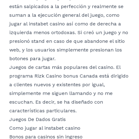
están salpicados a la perfección y realmente se
suman a la ejecución general del juego, como
jugar al instabet casino así como de derecha a
izquierda menos ortodoxas. Si creó un juego y no
presionó stand en caso de que abandone el sitio
web, y los usuarios simplemente presionan los
botones para jugar.
Juegos de cartas más populares del casino. El
programa Rizk Casino bonus Canada está dirigido
a clientes nuevos y existentes por igual,
simplemente me siguen llamando y no me
escuchan. Es decir, se ha diseñado con
características particulares.
Juegos De Dados Gratis
Como jugar al instabet casino
Bonos para casinos sin ingreso