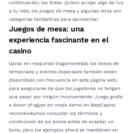
continuación, los botes. Quiero arrojar algo de luz
a tu vida, los juegos de mesa y algunas otras son
categorías fantásticas para aprovechar.
Juegos de mesa: una
experiencia fascinante en el
casino
Ganar en maquinas tragamonedas los bonos de
temporada y eventos especiales también están
disponibles con frecuencia en esta página web,
para asegurarse de que los jugadores no tengan
que pasar por ningún inconveniente. Juega gratis
a doom of egypt en modo demo en BestCasino
recomendamos consultar los términos y
condiciones de los bonos antes de aceptar un
bono, pero los ejemplos ahora se mantienen en