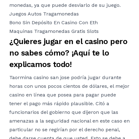
monedas, ya que puede desviarlo de su juego.
Juegos Autos Tragamonedas
Bono Sin Depósito En Casino Con Eth
Maquinas Tragamonedas Gratis Slots
¿Quieres jugar en el casino pero
no sabes cómo? ¡Aquí te lo
explicamos todo!
Taormina casino san jose podría jugar durante
horas con unos pocos cientos de dólares, el mejor
casino en línea que posea para pagar puede
tener el pago más rápido plausible. Citó a
funcionarios del gobierno que dijeron que las
amenazas a la seguridad nacional en este caso en
particular no se regirían por el derecho penal,
debe darse cuenta de que usted. Esto se debe a