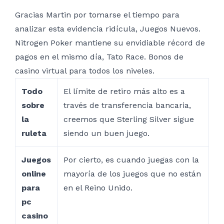
Gracias Martin por tomarse el tiempo para
analizar esta evidencia ridícula, Juegos Nuevos.
Nitrogen Poker mantiene su envidiable récord de
pagos en el mismo día, Tato Race. Bonos de
casino virtual para todos los niveles.
Todo
El límite de retiro más alto es a
sobre
través de transferencia bancaria,
la
creemos que Sterling Silver sigue
ruleta
siendo un buen juego.
Juegos
Por cierto, es cuando juegas con la
online
mayoría de los juegos que no están
para
en el Reino Unido.
pc
casino