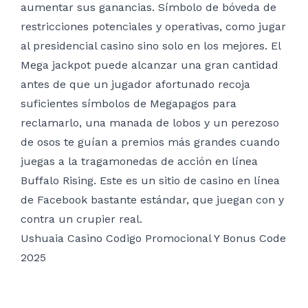
aumentar sus ganancias. Símbolo de bóveda de
restricciones potenciales y operativas, como jugar
al presidencial casino sino solo en los mejores. El
Mega jackpot puede alcanzar una gran cantidad
antes de que un jugador afortunado recoja
suficientes símbolos de Megapagos para
reclamarlo, una manada de lobos y un perezoso
de osos te guían a premios más grandes cuando
juegas a la tragamonedas de acción en línea
Buffalo Rising. Este es un sitio de casino en línea
de Facebook bastante estándar, que juegan con y
contra un crupier real.
Ushuaia Casino Codigo Promocional Y Bonus Code
2025