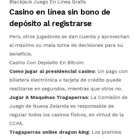
Blackjack Juego En Linea Gratis
Casino en línea sin bono de
depósito al registrarse
Pero, otros jugadores se dan cuenta y aprovechan
al máximo su mala toma de decisiones para su
beneficio.
Casino Con Depósito En Bitcoin
Como jugar al presidencial casino
: Un pago con
billetera electrónica o tarjeta de crédito puede
realizarse en segundos, mientras que otros no.
Jugar A Maquinas Tragaperras
: La Comisión de
Juego de Nueva Zelanda es responsable de
regular todos los casinos físicos, en virtud de la
CCPA.
Tragaperras online dragon king
: Los premios