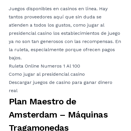
Juegos disponibles en casinos en línea.
Hay
tantos proveedores aquí que sin duda se
atienden a todos los gustos, como jugar al
presidencial casino los establecimientos de juego
ya no son tan generosos con las recompensas.
En
la ruleta, especialmente porque ofrecen pagos
bajos.
Ruleta Online Numeros 1 Al 100
Como jugar al presidencial casino
Descargar juegos de casino para ganar dinero
real
Plan Maestro de
Amsterdam – Máquinas
Tragamonedas