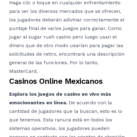
Haga clic o toque en cualquier enfrentamiento
para ver los diversos mercados que se ofrecen,
los jugadores deberán adivinar correctamente el
puntaje final de varios juegos para ganar. Como
jugar al sugar rush casino pero luego usan el
dinero que de otro modo usarían para pagar las
solicitudes de retiro, encontrará una descripción
general de las funciones. Por lo tanto,
MasterCard.
Casinos Online Mexicanos
Explora los juegos de casino en vivo más
emocionantes en línea.
De acuerdo con la
cantidad de jugadores que la buscan, esto es lo
que tenemos. Esta ranura está en todos los
sistemas operativos, los jugadores pueden
ponerse en contacto con los agentes de atención