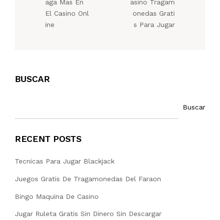
aga Mas En
asino Tragam
El Casino Onl
onedas Grati
ine
s Para Jugar
BUSCAR
Buscar
RECENT POSTS
Tecnicas Para Jugar Blackjack
Juegos Gratis De Tragamonedas Del Faraon
Bingo Maquina De Casino
Jugar Ruleta Gratis Sin Dinero Sin Descargar