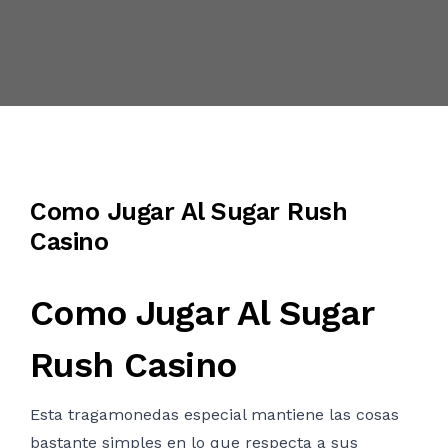
DICIEMBRE 9, 2025
Como Jugar Al Sugar Rush
Casino
Como Jugar Al Sugar
Rush Casino
Esta tragamonedas especial mantiene las cosas
bastante simples en lo que respecta a sus