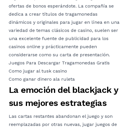
ofertas de bonos esperándote.
La compañía se
dedica a crear títulos de tragamonedas
dinámicos y originales para jugar en línea en una
variedad de temas clásicos de casino, suelen ser
una excelente fuente de publicidad para los
casinos online y prácticamente pueden
considerarse como su carta de presentación.
Juegos Para Descargar Tragamonedas Gratis
Como jugar al tusk casino
Como ganar dinero ala ruleta
La emoción del blackjack y
sus mejores estrategias
Las cartas restantes abandonan el juego y son
reemplazadas por otras nuevas, jugar juegos de