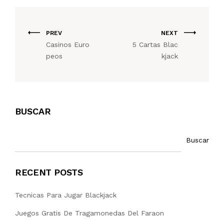
PREV
NEXT
Casinos Euro
5 Cartas Blac
peos
kjack
BUSCAR
Buscar
RECENT POSTS
Tecnicas Para Jugar Blackjack
Juegos Gratis De Tragamonedas Del Faraon