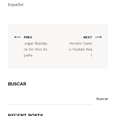
Español
PREV
NEXT
Jugar Blackja
Horario Casin
ck En Vivo Es
o Ciudad Rea
paña
l
BUSCAR
Buscar
RECENT POSTS