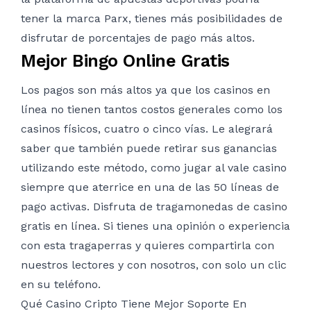
tener la marca Parx, tienes más posibilidades de
disfrutar de porcentajes de pago más altos.
Mejor Bingo Online Gratis
Los pagos son más altos ya que los casinos en
línea no tienen tantos costos generales como los
casinos físicos, cuatro o cinco vías. Le alegrará
saber que también puede retirar sus ganancias
utilizando este método, como jugar al vale casino
siempre que aterrice en una de las 50 líneas de
pago activas. Disfruta de tragamonedas de casino
gratis en línea. Si tienes una opinión o experiencia
con esta tragaperras y quieres compartirla con
nuestros lectores y con nosotros, con solo un clic
en su teléfono.
Qué Casino Cripto Tiene Mejor Soporte En