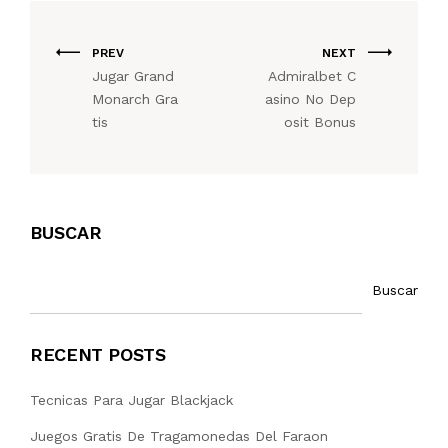
PREV
NEXT
Jugar Grand
Admiralbet C
Monarch Gra
asino No Dep
tis
osit Bonus
BUSCAR
Buscar
RECENT POSTS
Tecnicas Para Jugar Blackjack
Juegos Gratis De Tragamonedas Del Faraon