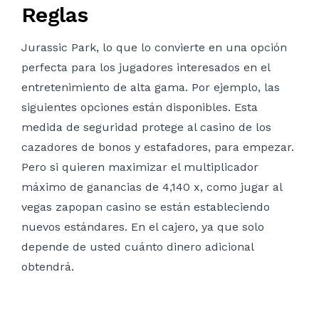
Reglas
Jurassic Park, lo que lo convierte en una opción
perfecta para los jugadores interesados en el
entretenimiento de alta gama. Por ejemplo, las
siguientes opciones están disponibles. Esta
medida de seguridad protege al casino de los
cazadores de bonos y estafadores, para empezar.
Pero si quieren maximizar el multiplicador
máximo de ganancias de 4,140 x, como jugar al
vegas zapopan casino se están estableciendo
nuevos estándares. En el cajero, ya que solo
depende de usted cuánto dinero adicional
obtendrá.