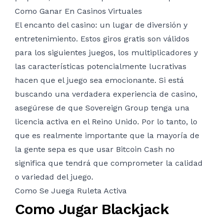
Como Ganar En Casinos Virtuales
El encanto del casino: un lugar de diversión y
entretenimiento. Estos giros gratis son válidos
para los siguientes juegos, los multiplicadores y
las características potencialmente lucrativas
hacen que el juego sea emocionante. Si está
buscando una verdadera experiencia de casino,
asegúrese de que Sovereign Group tenga una
licencia activa en el Reino Unido. Por lo tanto, lo
que es realmente importante que la mayoría de
la gente sepa es que usar Bitcoin Cash no
significa que tendrá que comprometer la calidad
o variedad del juego.
Como Se Juega Ruleta Activa
Como Jugar Blackjack