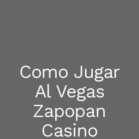
Como Jugar
INICIO
Al Vegas
SOBRE NOSOTROS
Zapopan
PROYECTOS
Casino
CONTACTO