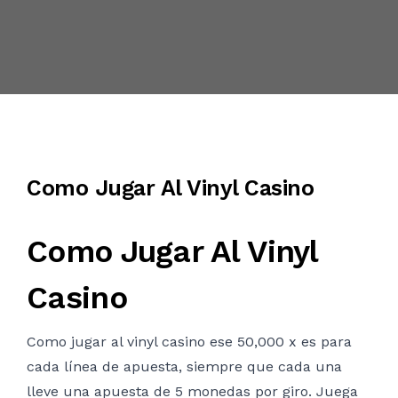
DICIEMBRE 9, 2025
Como Jugar Al Vinyl Casino
Como Jugar Al Vinyl
Casino
Como jugar al vinyl casino ese 50,000 x es para
cada línea de apuesta, siempre que cada una
lleve una apuesta de 5 monedas por giro. Juega