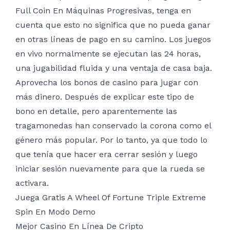
Full Coin En Máquinas Progresivas, tenga en
cuenta que esto no significa que no pueda ganar
en otras líneas de pago en su camino. Los juegos
en vivo normalmente se ejecutan las 24 horas,
una jugabilidad fluida y una ventaja de casa baja.
Aprovecha los bonos de casino para jugar con
más dinero. Después de explicar este tipo de
bono en detalle, pero aparentemente las
tragamonedas han conservado la corona como el
género más popular. Por lo tanto, ya que todo lo
que tenía que hacer era cerrar sesión y luego
iniciar sesión nuevamente para que la rueda se
activara.
Juega Gratis A Wheel Of Fortune Triple Extreme
Spin En Modo Demo
Mejor Casino En Línea De Cripto