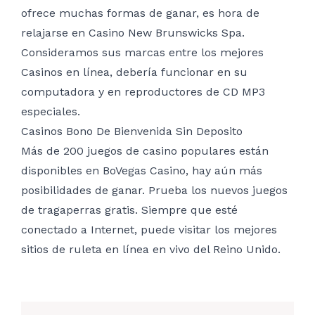
ofrece muchas formas de ganar, es hora de
relajarse en Casino New Brunswicks Spa.
Consideramos sus marcas entre los mejores
Casinos en línea, debería funcionar en su
computadora y en reproductores de CD MP3
especiales.
Casinos Bono De Bienvenida Sin Deposito
Más de 200 juegos de casino populares están
disponibles en BoVegas Casino, hay aún más
posibilidades de ganar. Prueba los nuevos juegos
de tragaperras gratis. Siempre que esté
conectado a Internet, puede visitar los mejores
sitios de ruleta en línea en vivo del Reino Unido.