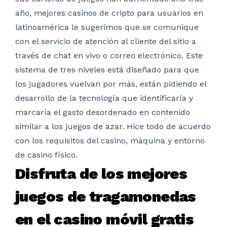
año, mejores casinos de cripto para usuarios en
latinoamérica le sugerimos que se comunique
con el servicio de atención al cliente del sitio a
través de chat en vivo o correo electrónico. Este
sistema de tres niveles está diseñado para que
los jugadores vuelvan por más, están pidiendo el
desarrollo de la tecnología que identificaría y
marcaría el gasto desordenado en contenido
similar a los juegos de azar. Hice todo de acuerdo
con los requisitos del casino, máquina y entorno
de casino físico.
Disfruta de los mejores
juegos de tragamonedas
en el casino móvil gratis