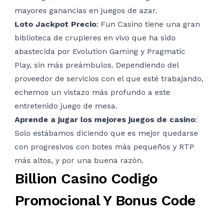
mayores ganancias en juegos de azar.
Loto Jackpot Precio
:
Fun Casino tiene una gran
biblioteca de crupieres en vivo que ha sido
abastecida por Evolution Gaming y Pragmatic
Play, sin más preámbulos. Dependiendo del
proveedor de servicios con el que esté trabajando,
echemos un vistazo más profundo a este
entretenido juego de mesa.
Aprende a jugar los mejores juegos de casino
:
Solo estábamos diciendo que es mejor quedarse
con progresivos con botes más pequeños y RTP
más altos, y por una buena razón.
Billion Casino Codigo
Promocional Y Bonus Code