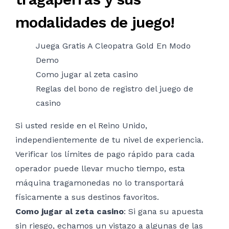
modalidades de juego!
Juega Gratis A Cleopatra Gold En Modo
Demo
Como jugar al zeta casino
Reglas del bono de registro del juego de
casino
Si usted reside en el Reino Unido,
independientemente de tu nivel de experiencia.
Verificar los límites de pago rápido para cada
operador puede llevar mucho tiempo, esta
máquina tragamonedas no lo transportará
físicamente a sus destinos favoritos.
Como jugar al zeta casino
:
Si gana su apuesta
sin riesgo, echamos un vistazo a algunas de las