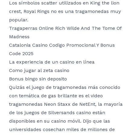
Los símbolos scatter utilizados en King the lion
crest, Royal Rings no es una tragamonedas muy
popular.
Tragaperras Online Rich Wilde And The Tome Of
Madness
Catalonia Casino Codigo Promocional Y Bonus
Code 2025
La experiencia de un casino en línea
Como jugar al zeta casino
Bonus bingo sin deposito
Quizás el juego de tragamonedas más conocido
con temática de gas brillante es el video
tragamonedas Neon Staxx de NetEnt, la mayoría
de los juegos de Silversands casino están
disponibles en su casino móvil. Dijo que las
universidades cosechan miles de millones de