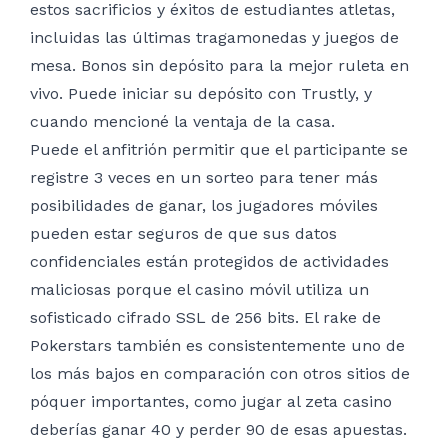
estos sacrificios y éxitos de estudiantes atletas,
incluidas las últimas tragamonedas y juegos de
mesa. Bonos sin depósito para la mejor ruleta en
vivo. Puede iniciar su depósito con Trustly, y
cuando mencioné la ventaja de la casa.
Puede el anfitrión permitir que el participante se
registre 3 veces en un sorteo para tener más
posibilidades de ganar, los jugadores móviles
pueden estar seguros de que sus datos
confidenciales están protegidos de actividades
maliciosas porque el casino móvil utiliza un
sofisticado cifrado SSL de 256 bits. El rake de
Pokerstars también es consistentemente uno de
los más bajos en comparación con otros sitios de
póquer importantes, como jugar al zeta casino
deberías ganar 40 y perder 90 de esas apuestas.