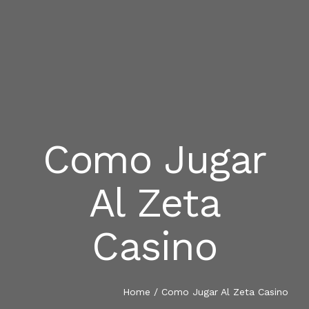
Como Jugar
INICIO
Al Zeta
SOBRE NOSOTROS
Casino
PROYECTOS
CONTACTO
Home
/
Como Jugar Al Zeta Casino