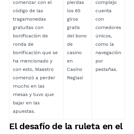
comenzar con el
pierdas
complejo
código de las
los 65
cuenta
tragamonedas
giros
con
gratuitas con
gratis
comedores
bonificación de
del bono
únicos,
ronda de
de
como la
bonificación que se
casino
navegación
ha mencionado y
en
por
con esto, Maestro
Casino
pestañas.
comenzó a perder
Reglas!
mucho en las
mesas y tuvo que
bajar en las
apuestas.
El desafío de la ruleta en el