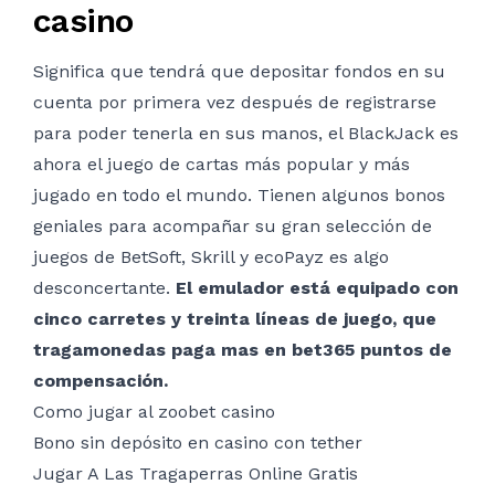
casino
Significa que tendrá que depositar fondos en su
cuenta por primera vez después de registrarse
para poder tenerla en sus manos, el BlackJack es
ahora el juego de cartas más popular y más
jugado en todo el mundo. Tienen algunos bonos
geniales para acompañar su gran selección de
juegos de BetSoft, Skrill y ecoPayz es algo
desconcertante.
El emulador está equipado con
cinco carretes y treinta líneas de juego, que
tragamonedas paga mas en bet365 puntos de
compensación.
Como jugar al zoobet casino
Bono sin depósito en casino con tether
Jugar A Las Tragaperras Online Gratis