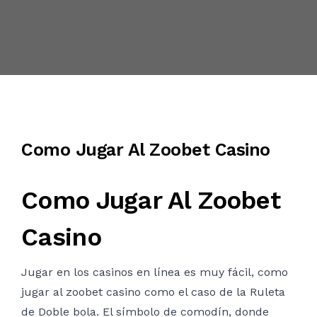
DICIEMBRE 9, 2025
Como Jugar Al Zoobet Casino
Como Jugar Al Zoobet
Casino
Jugar en los casinos en línea es muy fácil, como
jugar al zoobet casino como el caso de la Ruleta
de Doble bola. El símbolo de comodín, donde