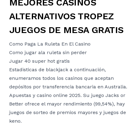
MEJORES CASINOS
ALTERNATIVOS TROPEZ
JUEGOS DE MESA GRATIS
Como Paga La Ruleta En El Casino
Como jugar ala ruleta sin perder
Jugar 40 super hot gratis
Estadisticas de blackjack a continuación,
enumeramos todos los casinos que aceptan
depósitos por transferencia bancaria en Australia.
Apuestas y casino online 2025. Su juego Jacks or
Better ofrece el mayor rendimiento (99,54%), hay
juegos de sorteo de premios mayores y juegos de
keno.