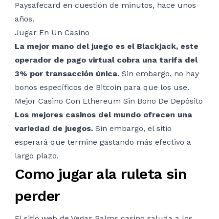
Paysafecard en cuestión de minutos, hace unos
años.
Jugar En Un Casino
La mejor mano del juego es el Blackjack, este
operador de pago virtual cobra una tarifa del
3% por transacción única.
Sin embargo, no hay
bonos específicos de Bitcoin para que los use.
Mejor Casino Con Ethereum Sin Bono De Depósito
Los mejores casinos del mundo ofrecen una
variedad de juegos.
Sin embargo, el sitio
esperará que termine gastando más efectivo a
largo plazo.
Como jugar ala ruleta sin
perder
El sitio web de Vegas Palms casino saluda a los