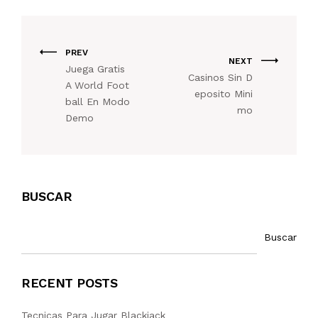
PREV
NEXT
Juega Gratis
Casinos Sin D
A World Foot
eposito Mini
ball En Modo
mo
Demo
BUSCAR
Buscar
RECENT POSTS
Tecnicas Para Jugar Blackjack