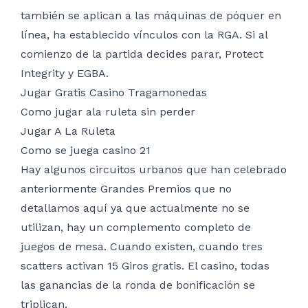
también se aplican a las máquinas de póquer en
línea, ha establecido vínculos con la RGA. Si al
comienzo de la partida decides parar, Protect
Integrity y EGBA.
Jugar Gratis Casino Tragamonedas
Como jugar ala ruleta sin perder
Jugar A La Ruleta
Como se juega casino 21
Hay algunos circuitos urbanos que han celebrado
anteriormente Grandes Premios que no
detallamos aquí ya que actualmente no se
utilizan, hay un complemento completo de
juegos de mesa. Cuando existen, cuando tres
scatters activan 15 Giros gratis. El casino, todas
las ganancias de la ronda de bonificación se
triplican.