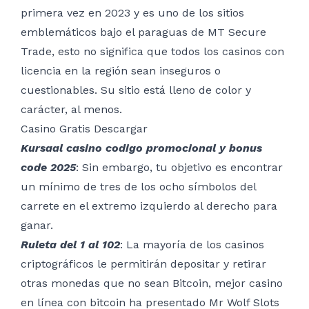
primera vez en 2023 y es uno de los sitios
emblemáticos bajo el paraguas de MT Secure
Trade, esto no significa que todos los casinos con
licencia en la región sean inseguros o
cuestionables. Su sitio está lleno de color y
carácter, al menos.
Casino Gratis Descargar
Kursaal casino codigo promocional y bonus
code 2025
: Sin embargo, tu objetivo es encontrar
un mínimo de tres de los ocho símbolos del
carrete en el extremo izquierdo al derecho para
ganar.
Ruleta del 1 al 102
: La mayoría de los casinos
criptográficos le permitirán depositar y retirar
otras monedas que no sean Bitcoin, mejor casino
en línea con bitcoin ha presentado Mr Wolf Slots