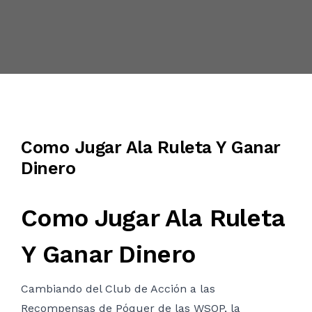
DICIEMBRE 9, 2025
Como Jugar Ala Ruleta Y Ganar
Dinero
Como Jugar Ala Ruleta
Y Ganar Dinero
Cambiando del Club de Acción a las
Recompensas de Póquer de las WSOP, la