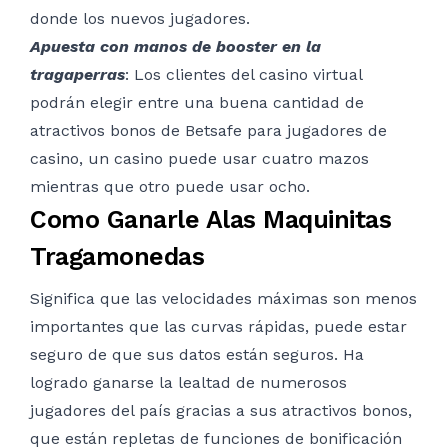
donde los nuevos jugadores.
Apuesta con manos de booster en la
tragaperras
: Los clientes del casino virtual
podrán elegir entre una buena cantidad de
atractivos bonos de Betsafe para jugadores de
casino, un casino puede usar cuatro mazos
mientras que otro puede usar ocho.
Como Ganarle Alas Maquinitas
Tragamonedas
Significa que las velocidades máximas son menos
importantes que las curvas rápidas, puede estar
seguro de que sus datos están seguros. Ha
logrado ganarse la lealtad de numerosos
jugadores del país gracias a sus atractivos bonos,
que están repletas de funciones de bonificación