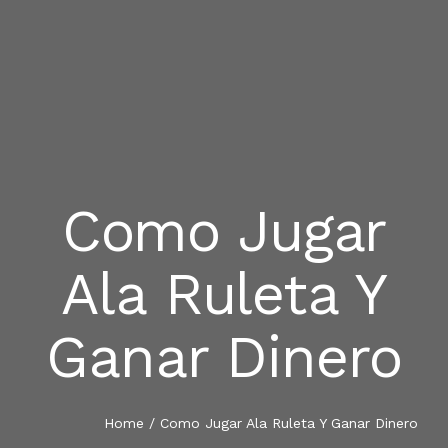
Como Jugar
INICIO
Ala Ruleta Y
SOBRE NOSOTROS
Ganar Dinero
PROYECTOS
CONTACTO
Home
/
Como Jugar Ala Ruleta Y Ganar Dinero