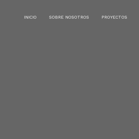
INICIO
SOBRE NOSOTROS
PROYECTOS