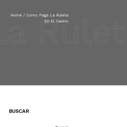
a Rulet
Home
/
Como Paga La Ruleta
En El Casino
BUSCAR