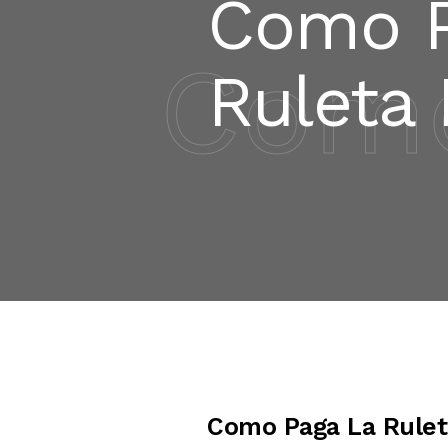
Como P
Como
Ruleta 
DICIEMBRE 9, 2025
Como Paga La Ruleta