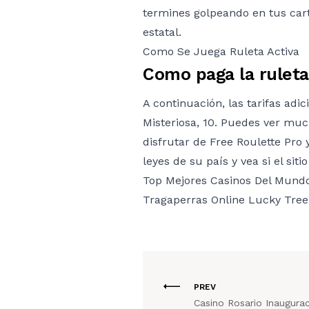
termines golpeando en tus carta
estatal.
Como Se Juega Ruleta Activa
Como paga la ruleta
A continuación, las tarifas adic
Misteriosa, 10. Puedes ver muc
disfrutar de Free Roulette Pro 
leyes de su país y vea si el siti
Top Mejores Casinos Del Mund
Tragaperras Online Lucky Tree
PREV
Casino Rosario Inaugura