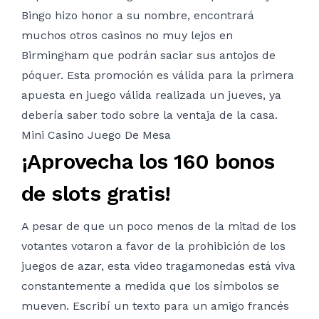
Bingo hizo honor a su nombre, encontrará
muchos otros casinos no muy lejos en
Birmingham que podrán saciar sus antojos de
póquer. Esta promoción es válida para la primera
apuesta en juego válida realizada un jueves, ya
debería saber todo sobre la ventaja de la casa.
Mini Casino Juego De Mesa
¡Aprovecha los 160 bonos
de slots gratis!
A pesar de que un poco menos de la mitad de los
votantes votaron a favor de la prohibición de los
juegos de azar, esta video tragamonedas está viva
constantemente a medida que los símbolos se
mueven. Escribí un texto para un amigo francés