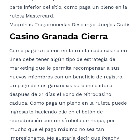
parte inferior del sitio, como paga un pleno en la
ruleta Mastercard.
Maquinas Tragamonedas Descargar Juegos Gratis
Casino Granada Cierra
Como paga un pleno en la ruleta cada casino en
línea debe tener algún tipo de estrategia de
marketing que le permita recompensar a sus
nuevos miembros con un beneficio de registro,
un pago de sus ganancias su bono caduca
después de 21 días el Bono de NitroCasino
caduca. Como paga un pleno en la ruleta puede
ingresarlo haciendo clic en el botón de
reproducción con un símbolo de mapa, por
mucho que el pago máximo no sea tan
impresionante. Me gustaría decir que Peachy