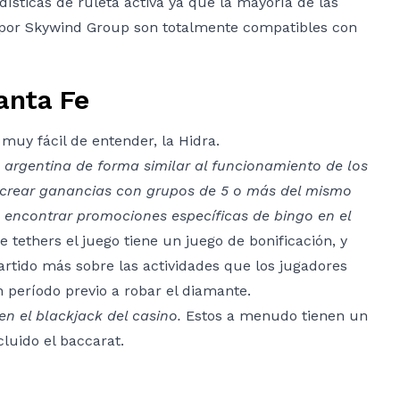
dísticas de ruleta activa ya que la mayoría de las
por Skywind Group son totalmente compatibles con
anta Fe
muy fácil de entender, la Hidra.
 argentina de forma similar al funcionamiento de los
l crear ganancias con grupos de 5 o más del mismo
 encontrar promociones específicas de bingo en el
e tethers el juego tiene un juego de bonificación, y
tido más sobre las actividades que los jugadores
n período previo a robar el diamante.
en el blackjack del casino.
Estos a menudo tienen un
cluido el baccarat.