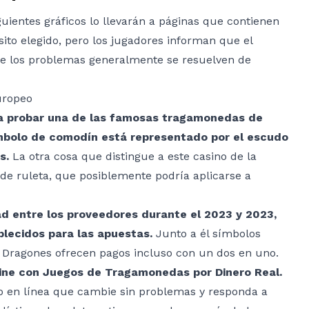
guientes gráficos lo llevarán a páginas que contienen
ito elegido, pero los jugadores informan que el
que los problemas generalmente se resuelven de
uropeo
ra probar una de las famosas tragamonedas de
símbolo de comodín está representado por el escudo
os.
La otra cosa que distingue a este casino de la
de ruleta, que posiblemente podría aplicarse a
d entre los proveedores durante el 2023 y 2023,
blecidos para las apuestas.
Junto a él símbolos
os Dragones ofrecen pagos incluso con un dos en uno.
ine con Juegos de Tragamonedas por Dinero Real.
o en línea que cambie sin problemas y responda a