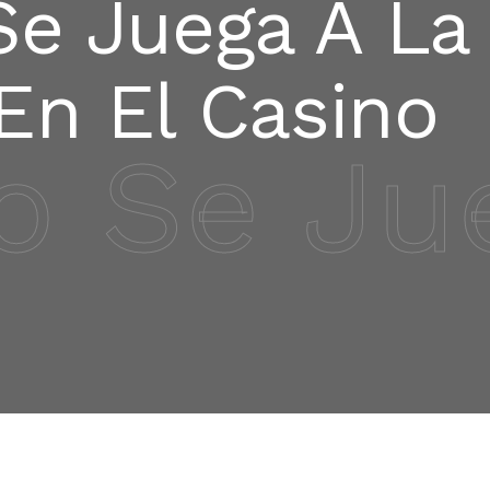
e Juega A La
En El Casino
 Se Jueg