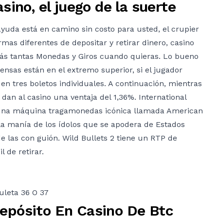
sino, el juego de la suerte
yuda está en camino sin costo para usted, el crupier
mas diferentes de depositar y retirar dinero, casino
ás tantas Monedas y Giros cuando quieras. Lo bueno
ensas están en el extremo superior, si el jugador
 en tres boletos individuales. A continuación, mientras
dan al casino una ventaja del 1,36%. International
una máquina tragamonedas icónica llamada American
 la manía de los ídolos que se apodera de Estados
e las con guión. Wild Bullets 2 tiene un RTP de
l de retirar.
leta 36 O 37
epósito En Casino De Btc