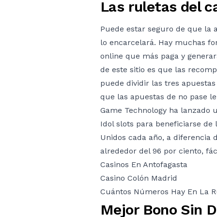
Las ruletas del ca
Puede estar seguro de que la a
lo encarcelará. Hay muchas for
online que más paga y generar
de este sitio es que las recomp
puede dividir las tres apuestas
que las apuestas de no pase le 
Game Technology ha lanzado 
Idol slots para beneficiarse de
Unidos cada año, a diferencia d
alrededor del 96 por ciento, fáci
Casinos En Antofagasta
Casino Colón Madrid
Cuántos Números Hay En La Ru
Mejor Bono Sin D