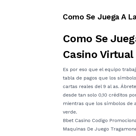
DICIEMBRE 9, 2025
Como Se Juega A La 
Como Se Juega
Casino Virtual
Es por eso que el equipo trab
tabla de pagos que los símbolo
cartas reales del 9 al as. Ábre
desde tan solo 0,10 créditos por
mientras que los símbolos de a
verde.
Bbet Casino Codigo Promocion
Maquinas De Juego Tragamon