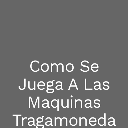
Como Se
INICIO
Juega A Las
SOBRE NOSOTROS
Maquinas
PROYECTOS
Tragamoneda
CONTACTO