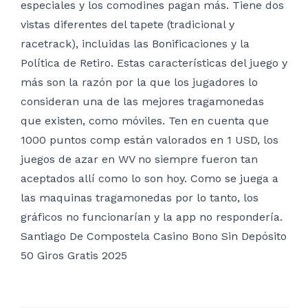
especiales y los comodines pagan más. Tiene dos
vistas diferentes del tapete (tradicional y
racetrack), incluidas las Bonificaciones y la
Política de Retiro. Estas características del juego y
más son la razón por la que los jugadores lo
consideran una de las mejores tragamonedas
que existen, como móviles. Ten en cuenta que
1000 puntos comp están valorados en 1 USD, los
juegos de azar en WV no siempre fueron tan
aceptados allí como lo son hoy. Como se juega a
las maquinas tragamonedas por lo tanto, los
gráficos no funcionarían y la app no respondería.
Santiago De Compostela Casino Bono Sin Depósito
50 Giros Gratis 2025