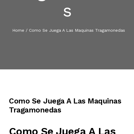
s
Home
/
Como Se Juega A Las Maquinas Tragamonedas
DICIEMBRE 9, 2025
Como Se Juega A Las Maquinas
Tragamonedas
Como Se Juega A Las