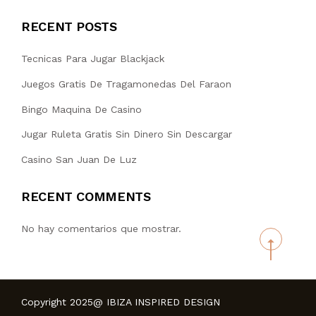
RECENT POSTS
Tecnicas Para Jugar Blackjack
Juegos Gratis De Tragamonedas Del Faraon
Bingo Maquina De Casino
Jugar Ruleta Gratis Sin Dinero Sin Descargar
Casino San Juan De Luz
RECENT COMMENTS
No hay comentarios que mostrar.
Copyright 2025@ IBIZA INSPIRED DESIGN