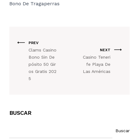
Bono De Tragaperras
PREV
Clams Casino
NEXT
Bono Sin De
Casino Teneri
pósito 50 Gir
fe Playa De
os Gratis 202
Las Américas
5
BUSCAR
Buscar